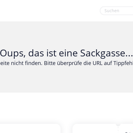
euge
Gaming & Spielzeug
Sport & Freizeit
Garten, Haushalt & Tiere
Urlaub & Reise
Oups, das ist eine Sackgasse..
Gesundheit & Beauty
eite nicht finden. Bitte überprüfe die URL auf Tippfehl
Mobilfunk & Internet
Mode & Accessoires
Shopping
Sonstiges