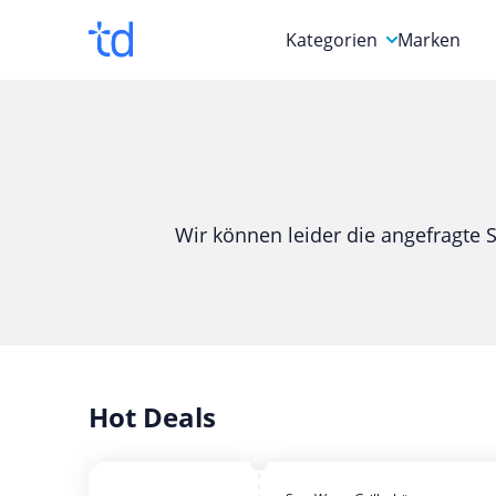
Kategorien
Marken
Auto, Motorrad & Werkz
Blumen & Geschenke
Bücher & Magazine
Wir können leider die angefragte S
Computer & Elektronik
Entertainment & Media
Essen & Trinken
Foto, Druck & Büro
Hot Deals