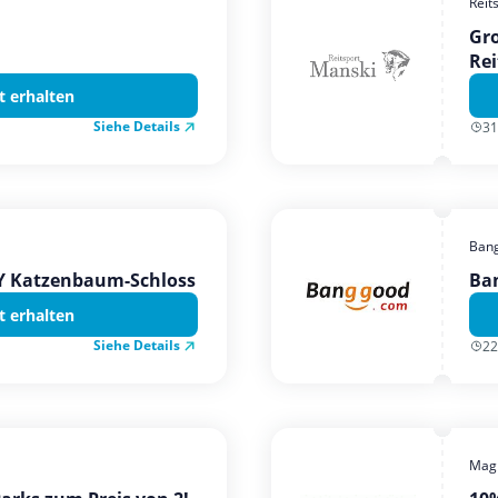
Reit
Gro
Rei
t erhalten
Siehe Details
31
Ban
TY Katzenbaum-Schloss
Ba
t erhalten
Siehe Details
22
Magi