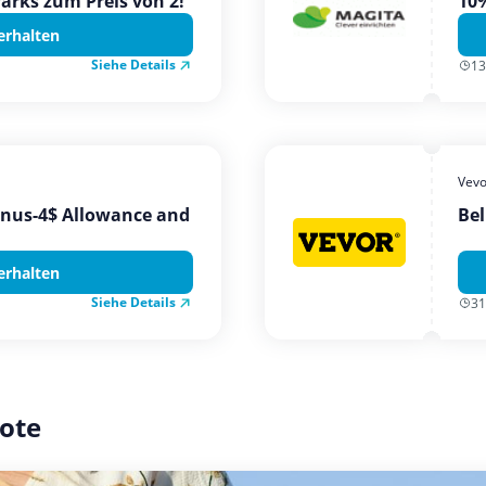
Parks zum Preis von 2!
10%
erhalten
Siehe Details
13
Vevo
onus-4$ Allowance and
Bel
erhalten
Siehe Details
31
ote