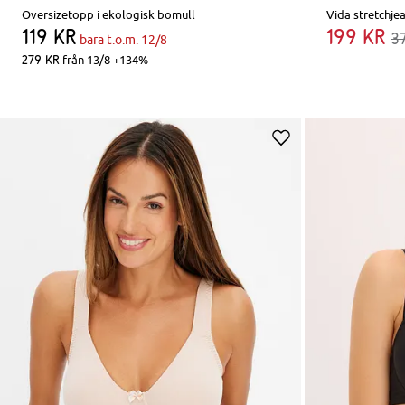
Oversizetopp i ekologisk bomull
119 kr
199 kr
3
bara t.o.m. 12/8
279 kr
från 13/8 +134%