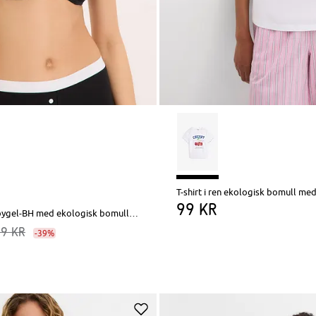
T-shirt i ren ekologisk bomull med
99 kr
Formpressad bygel-BH med ekologisk bomull (2-pack)
29 kr
-39%