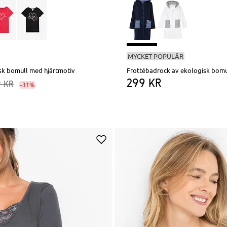
MYCKET POPULÄR
sk bomull med hjärtmotiv
Frottébadrock av ekologisk bomu
299 kr
9 kr
-31%