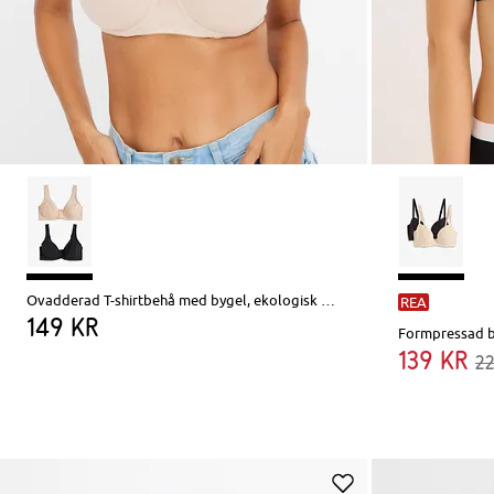
Ovadderad T-shirtbehå med bygel, ekologisk bomull (2-pack)
REA
149 kr
139 kr
2