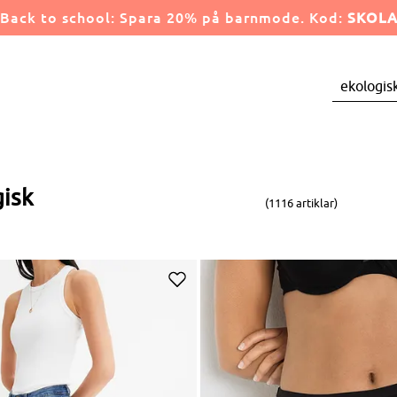
Back to school: Spara 20% på barnmode. Kod:
SKOL
isk
(1116 artiklar)