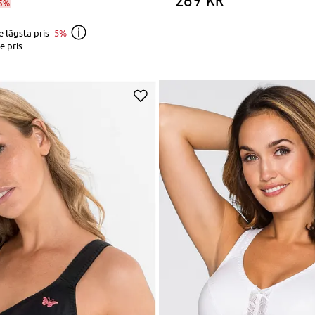
269 kr
5%
e lägsta pris
-5%
e pris