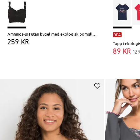
Amnings-BH utan bygel med ekologisk bomull (2-pack)
REA
259 kr
Topp i ekologi
89 kr
12