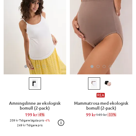
REA
Amningslinne av ekologisk
Mammatrosa med ekologisk
bomull (2-pack)
bomull (2-pack)
199 kr
-4%
99 kr
-33%
149 kr
209 kr
Tidigare lägsta pris
-4%
249 kr
Tidigare pris