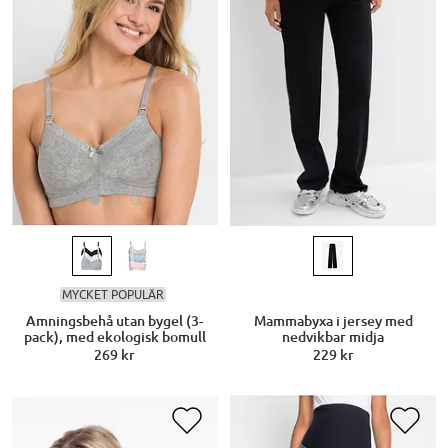
MYCKET POPULÄR
Amningsbehå utan bygel (3-
Mammabyxa i jersey med
pack), med ekologisk bomull
nedvikbar midja
269 kr
229 kr