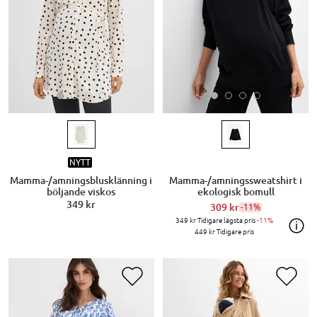
NYTT
Mamma-/amningsblusklänning i
Mamma-/amningssweatshirt i
böljande viskos
ekologisk bomull
349 kr
309 kr
-11%
349 kr
Tidigare lägsta pris
-11%
449 kr
Tidigare pris