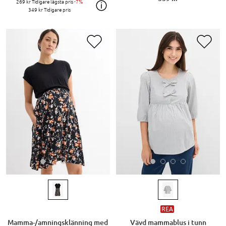
269 kr
Tidigare lägsta pris
-7%
349 kr
Tidigare pris
REA
Mamma-/amningsklänning med
Vävd mammablus i tunn