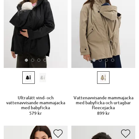
Ultralätt vind- och
Vattenavvisande mammajacka
vattenavvisande mammajacka
med babyficka och urtagbar
med babyficka
fleecejacka
579 kr
899 kr