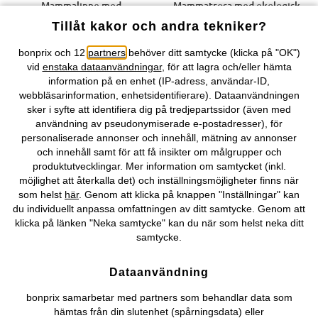
Mammalinne med
Mammatrosa med ekologisk
amningsöppning och spets (2-
bomull (2-pack)
Tillåt kakor och andra tekniker?
pack)
149 kr
349 kr
bonprix och 12
partners
behöver ditt samtycke (klicka på "OK")
vid
enstaka dataanvändningar
, för att lagra och/eller hämta
information på en enhet (IP-adress, användar-ID,
webbläsarinformation, enhetsidentifierare). Dataanvändningen
sker i syfte att identifiera dig på tredjepartssidor (även med
användning av pseudonymiserade e-postadresser), för
personaliserade annonser och innehåll, mätning av annonser
och innehåll samt för att få insikter om målgrupper och
produktutvecklingar. Mer information om samtycket (inkl.
möjlighet att återkalla det) och inställningsmöjligheter finns när
som helst
här
. Genom att klicka på knappen "Inställningar" kan
du individuellt anpassa omfattningen av ditt samtycke. Genom att
klicka på länken "Neka samtycke" kan du när som helst neka ditt
samtycke.
Dataanvändning
bonprix samarbetar med partners som behandlar data som
hämtas från din slutenhet (spårningsdata) eller