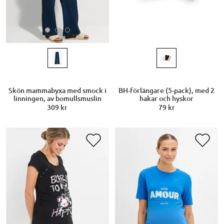
Skön mammabyxa med smock i
BH-förlängare (5-pack), med 2
linningen, av bomullsmuslin
hakar och hyskor
309 kr
79 kr