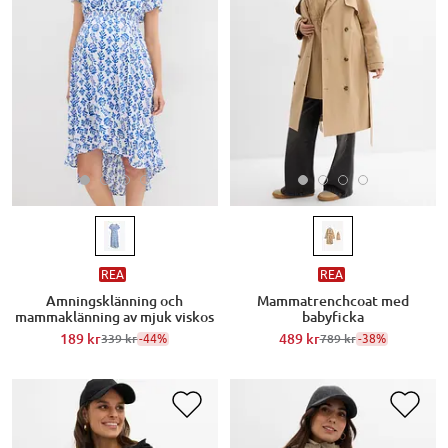
REA
REA
Amningsklänning och
Mammatrenchcoat med
mammaklänning av mjuk viskos
babyficka
189 kr
-44%
489 kr
-38%
339 kr
789 kr