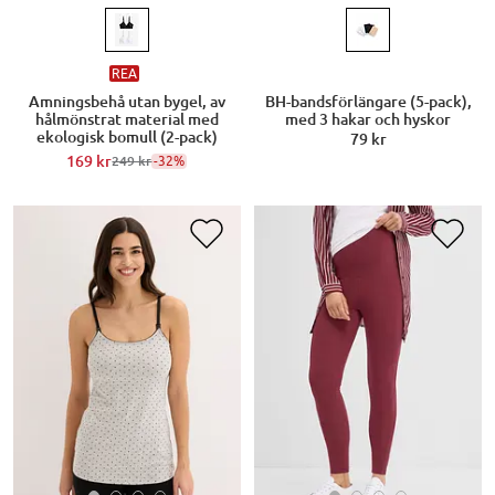
REA
Amningsbehå utan bygel, av
BH-bandsförlängare (5-pack),
hålmönstrat material med
med 3 hakar och hyskor
ekologisk bomull (2-pack)
79 kr
169 kr
-32%
249 kr