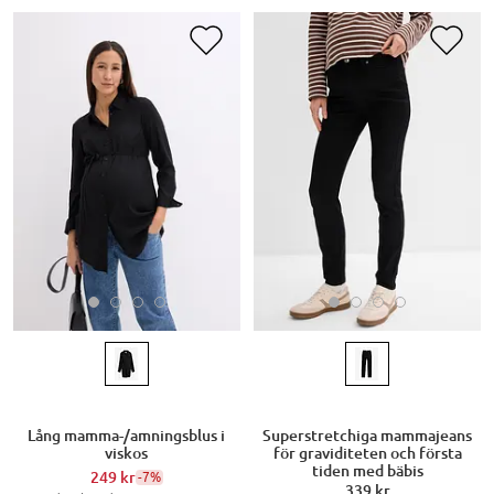
Lång mamma-/amningsblus i
Superstretchiga mammajeans
viskos
för graviditeten och första
tiden med bäbis
249 kr
-7%
339 kr