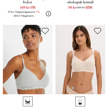
fickor
ekologisk bomull
349 kr
-7%
99 kr
-65%
289 kr
379 kr
Tidigare lägsta pris
-7%
499 kr
Tidigare pris