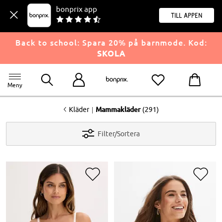
bonprix app
Till appen
Back to school: Spara 20% på barnmode. Kod:
SKOLA
Meny
<
|
Kläder
Mammakläder
(291)
Filter/Sortera