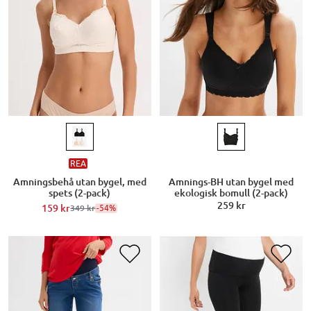
REA
Amningsbehå utan bygel, med
Amnings-BH utan bygel med
spets (2-pack)
ekologisk bomull (2-pack)
259 kr
159 kr
-54%
349 kr