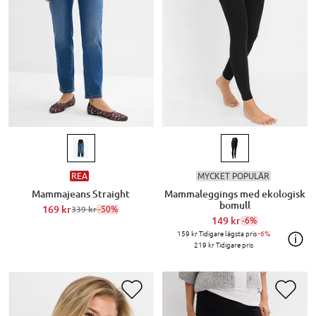
REA
MYCKET POPULÄR
Mammajeans Straight
Mammaleggings med ekologisk
bomull
169 kr
-50%
339 kr
149 kr
-6%
159 kr
Tidigare lägsta pris
-6%
219 kr
Tidigare pris