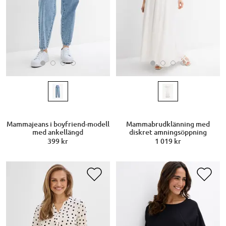
Mammajeans i boyfriend-modell
Mammabrudklänning med
med ankellängd
diskret amningsöppning
399 kr
1 019 kr