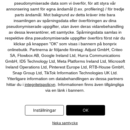
NYTT
pseudonymiserade data som vi överför, för att styra vår
annonsering samt för egna ändamål (t.ex. profilering) / för tredje
Mammatopp med
Mammatopp och leggings (2
amningsöppning, av ekologisk
delar)
parts ändamål. Mot bakgrund av detta kräver inte bara
bomull (2-pack)
449 kr
insamlingen av spårningsdata eller överföringen av dina
349 kr
pseudonymiserade uppgifter, utan även deras vidarebehandling
av dessa leverantörer, ett samtycke. Spårningsdata samlas in
respektive dina pseudonymiserade uppgifter överförs först när du
klickar på knappen "OK" som visas i bannern på bonprix
onlinebutik. Partnerna är följande företag: Adjust GmbH, Criteo
SA, Flowbox AB, Google Ireland Ltd, Hurra Communications
GmbH, ID5 Technology Ltd, Meta Platforms Ireland Ltd, Microsoft
Ireland Operations Ltd, Pinterest Europe Ltd, RTB-House GmbH,
Snap Group Ltd, TikTok Information Technologies UK Ltd.
Ytterligare information om databehandlingen av dessa partners
hittar du i
integritetspolicyn
. Informationen finns även tillgängliga
via en länk i bannern.
Inställningar
OK
Neka samtycke