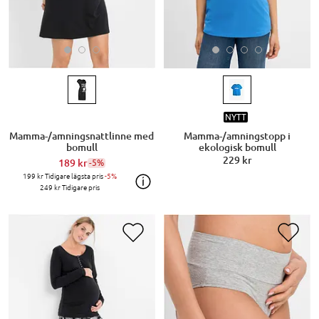
NYTT
Mamma-/amningsnattlinne med
Mamma-/amningstopp i
bomull
ekologisk bomull
229 kr
189 kr
-5%
199 kr
Tidigare lägsta pris
-5%
249 kr
Tidigare pris