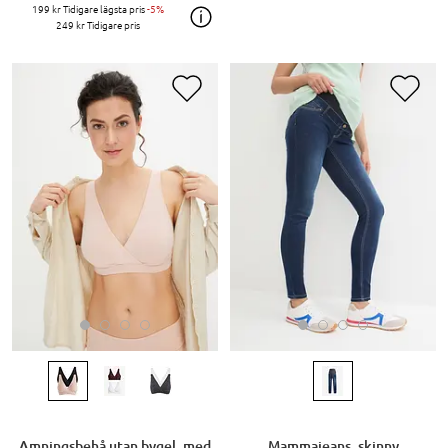
199 kr
Tidigare lägsta pris
-5%
249 kr
Tidigare pris
Amningsbehå utan bygel, med
Mammajeans, skinny