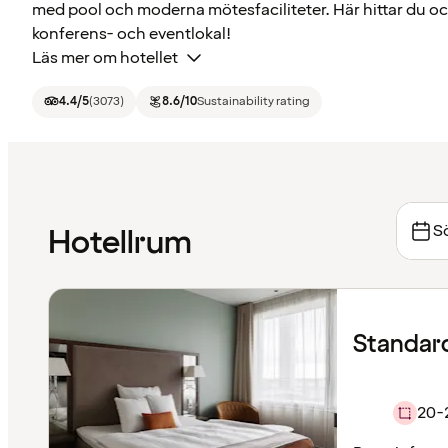
med pool och moderna mötesfaciliteter. Här hittar du oc
konferens- och eventlokal!
Läs mer om hotellet
4.4
/5
(
3073
)
8.6
/10
Sustainability rating
Sö
Hotellrum
Standar
20-