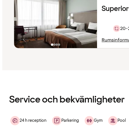
Superior
20-
Rumsinform
Innehållet
har
laddats
Service och bekvämligheter
24 h reception
Parkering
Gym
Pool