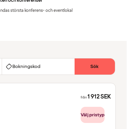
ten och konferenser
andas största konferens- och eventlokal
Bokningskod
Sök
1 912
SEK
från
Välj pristyp