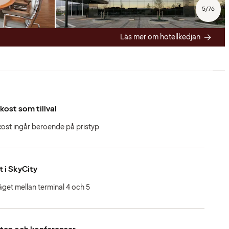
5
/
76
Läs mer om hotellkedjan
kost som tillval
kost ingår beroende på pristyp
t i SkyCity
äget mellan terminal 4 och 5