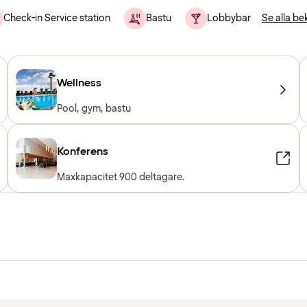
Check-in Service station
Bastu
Lobbybar
Se alla be
Wellness
Pool, gym, bastu
Konferens
Maxkapacitet 900 deltagare.