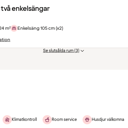
 två enkelsängar
24 m²
Enkelsäng 105 cm (x2)
ation
Se slutsålda rum (3)
Klimatkontroll
Room service
Husdjur välkomna