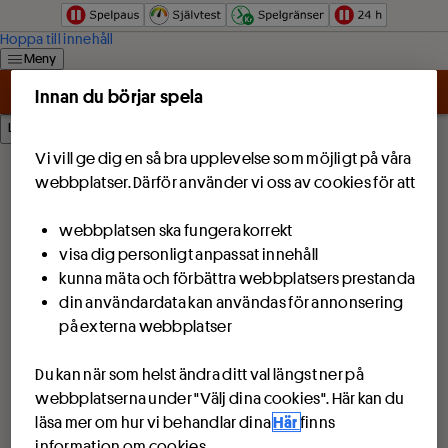
Hoppa till innehåll
Meny
Innan du börjar spela
Logga in
Vi vill ge dig en så bra upplevelse som möjligt på våra
webbplatser. Därför använder vi oss av cookies för att
webbplatsen ska fungera korrekt
visa dig personligt anpassat innehåll
kunna mäta och förbättra webbplatsers prestanda
din användardata kan användas för annonsering
på externa webbplatser
Du kan när som helst ändra ditt val längst ner på
webbplatserna under "Välj dina cookies". Här kan du
läsa mer om hur vi behandlar dina
Här
finns
information om cookies.