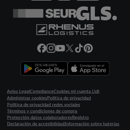
más información sobre el tratamiento de datos.
Al hacer clic en "Rechazar", sólo permite el uso de las
tecnologías necesarias. Al hacer clic en "Aceptar", consiente
todo el tratamiento para todos los fines mencionados.
Encontrará más información, incluida la relativa al período de
almacenamiento de los datos y a su derecho a retirar su
consentimiento en cualquier momento con efectos para el
futuro, en nuestra
política de privacidad.
Puede encontrar el
aviso legal aqui.
Enlaces legales
Aviso Legal
Compliance
Cookies mi cuenta Lidl
Administrar cookies
Política de privacidad
Política de privacidad redes sociales
Términos y condiciones de compra
Protección datos colaboradores
Registro
Declaración de accesibilidad
Información sobre baterías