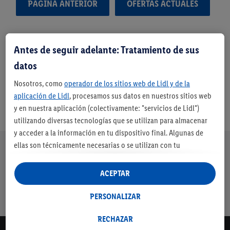
PÁGINA ANTERIOR
OFERTAS ACTUALES
Antes de seguir adelante: Tratamiento de sus
datos
Nosotros, como
operador de los sitios web de Lidl y de la
aplicación de Lidl
, procesamos sus datos en nuestros sitios web
y en nuestra aplicación (colectivamente: "servicios de Lidl")
utilizando diversas tecnologías que se utilizan para almacenar
y acceder a la información en tu dispositivo final. Algunas de
Nuestra promesa de Lidl
ellas son técnicamente necesarias o se utilizan con tu
Envíos
Devolución
Servicio de
Entrega en
consentimiento para configurar los ajustes, para recopilar
gratuitos a
gratuita
financiación
máximo 3 días
estadísticas o para publicidad personalizada dentro y fuera de
ACEPTAR
partir de 79€
los servicios Lidl. Si participa en el programa Lidl Plus, los datos
con cuenta
de su comportamiento de compra en la tienda también se
PERSONALIZAR
Lidl*
procesarán para estos fines.
Si da su consentimiento aquí con fines de publicidad
RECHAZAR