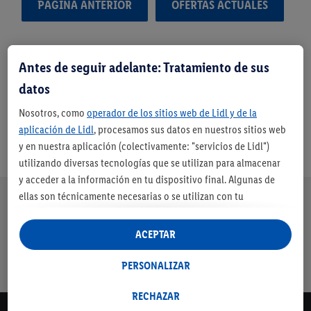
PÁGINA ANTERIOR
OFERTAS ACTUALES
Antes de seguir adelante: Tratamiento de sus
datos
Nosotros, como
operador de los sitios web de Lidl y de la
aplicación de Lidl
, procesamos sus datos en nuestros sitios web
y en nuestra aplicación (colectivamente: "servicios de Lidl")
utilizando diversas tecnologías que se utilizan para almacenar
y acceder a la información en tu dispositivo final. Algunas de
Nuestra promesa de Lidl
ellas son técnicamente necesarias o se utilizan con tu
Envíos
Devolución
Servicio de
Entrega en
consentimiento para configurar los ajustes, para recopilar
gratuitos a
gratuita
financiación
máximo 3 días
estadísticas o para publicidad personalizada dentro y fuera de
ACEPTAR
partir de 79€
los servicios Lidl. Si participa en el programa Lidl Plus, los datos
con cuenta
de su comportamiento de compra en la tienda también se
PERSONALIZAR
Lidl*
procesarán para estos fines.
Si da su consentimiento aquí con fines de publicidad
RECHAZAR