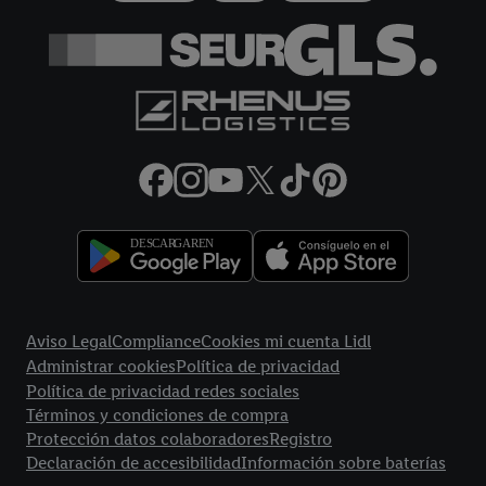
más información sobre el tratamiento de datos.
Al hacer clic en "Rechazar", sólo permite el uso de las
tecnologías necesarias. Al hacer clic en "Aceptar", consiente
todo el tratamiento para todos los fines mencionados.
Encontrará más información, incluida la relativa al período de
almacenamiento de los datos y a su derecho a retirar su
consentimiento en cualquier momento con efectos para el
futuro, en nuestra
política de privacidad.
Puede encontrar el
aviso legal aqui.
Enlaces legales
Aviso Legal
Compliance
Cookies mi cuenta Lidl
Administrar cookies
Política de privacidad
Política de privacidad redes sociales
Términos y condiciones de compra
Protección datos colaboradores
Registro
Declaración de accesibilidad
Información sobre baterías