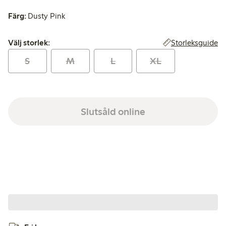
Färg:
Dusty Pink
Välj storlek:
Storleksguide
Välj storlek:
S
M
L
XL
Slutsåld online