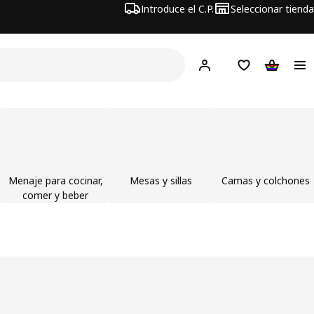
Introduce el C.P.
Seleccionar tienda
Hej!
Iniciar sesión
Lista de deseo
Carrito d
Menaje para cocinar,
Mesas y sillas
Camas y colchones
comer y beber