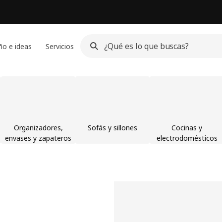
ño e ideas
Servicios
Organizadores,
Sofás y sillones
Cocinas y
envases y zapateros
electrodomésticos
les y decoración