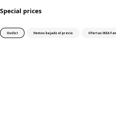
Special prices
Outlet
Hemos bajado el precio
Ofertas IKEA Fa