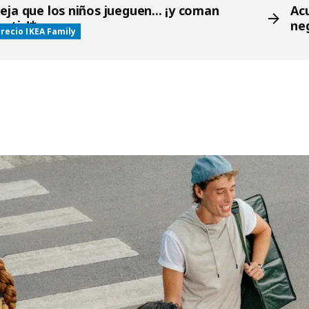
eja que los niños jueguen... ¡y coman
Ac
ratis!*
ne
recio IKEA Family