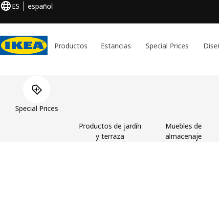
ES
español
Productos
Estancias
Special Prices
Dise
Omitir lista de categorías de productos
Special Prices
Productos de jardín
Muebles de
y terraza
almacenaje
IKEA, tu tienda de mueb