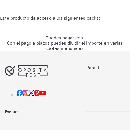
Correos
Correos - Personal Laboral Indefinido Grupo
Profesional IV (Personal operativo) - OpositaTest
Este producto da acceso a los siguientes packs:
Puedes pagar con:
Con el pago a plazos puedes dividir el importe en varias
Pago con Aplazame
Pago con PayPal
Pago con Visa
Pago con Mastercard
Pago con CaixaBank
Pago con Bizum
cuotas mensuales.
Para ti
Eventos