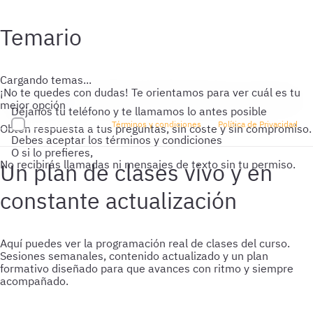
Temario
Cargando temas...
¡No te quedes con dudas!
Te orientamos para ver cuál es tu
mejor opción
Déjanos tu teléfono y te llamamos lo antes posible
He leído y acepto los
Términos y condiciones
y la
Política de Privacidad
Obtén respuesta a tus preguntas, sin coste y sin compromiso.
Debes aceptar los términos y condiciones
O si lo prefieres,
No recibirás llamadas ni mensajes de texto sin tu permiso.
Un plan de clases vivo y en
constante actualización
Aquí puedes ver la programación real de clases del curso.
Sesiones semanales, contenido actualizado y un plan
formativo diseñado para que avances con ritmo y siempre
acompañado.