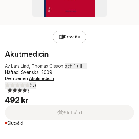
Provläs
Akutmedicin
Av
Lars Lind
,
Thomas Olsson
och 1 till
Häftad, Svenska, 2009
Del i serien
Akutmedicin
(
12
)
4,3
utav 5 stjärnor. Totalt antal röster:
492 kr
Slutsåld
Slutsåld