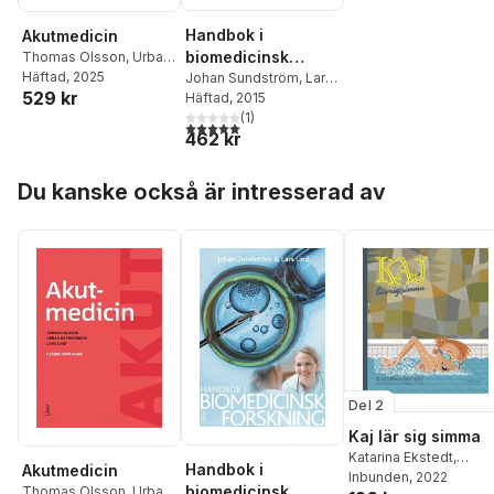
Handbok i
Akutmedicin
biomedicinsk
Thomas Olsson
,
Urban
Säfwenberg
Häftad
, 2025
,
Lars Lind
forskning
Johan Sundström
,
Lars
529 kr
Lind
Häftad
, 2015
(
1
)
5,0
utav 5 stjärnor. Totalt antal röster:
462 kr
Hoppa över listan
Du kanske också är intresserad av
Del 2
Kaj lär sig simma
Katarina Ekstedt
,
Handbok i
Akutmedicin
Thomas Olsson
Inbunden
, 2022
biomedicinsk
Thomas Olsson
,
Urban