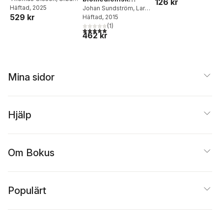
126 kr
Säfwenberg
Häftad
, 2025
,
Lars Lind
forskning
Johan Sundström
,
Lars
529 kr
Lind
Häftad
, 2015
(
1
)
5,0
utav 5 stjärnor. Totalt antal röster:
462 kr
Mina sidor
Hjälp
Om Bokus
Populärt