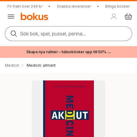
Fri frakt över 249 kr
•
Snabba leveranser
•
Billiga böcker
Sök bok, spel, pussel, penna...
Skapa nya rutiner – hälsoböcker upp till 50% →
Medicin
Medicin: allmänt