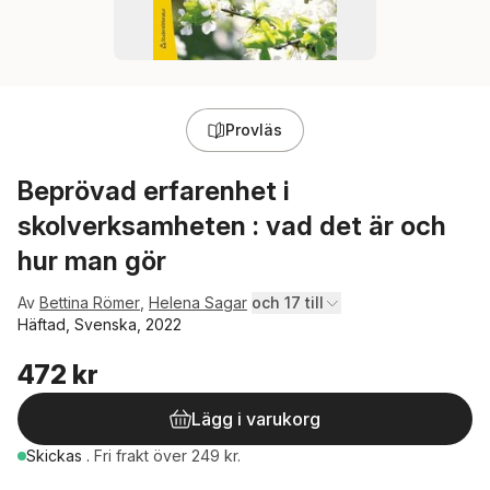
Provläs
Beprövad erfarenhet i
skolverksamheten : vad det är och
hur man gör
Av
Bettina Römer
,
Helena Sagar
och 17 till
Häftad, Svenska, 2022
472 kr
Lägg i varukorg
Skickas
.
Fri frakt över 249 kr.