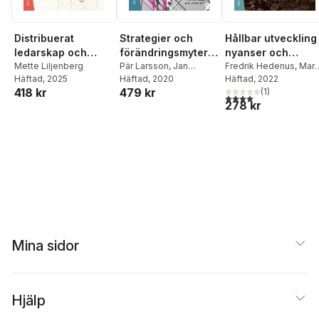
Distribuerat
Strategier och
Hållbar utveckling 
ledarskap och
förändringsmyter :
nyanser och
förbättringsarbete :
Mette Liljenberg
ett
Pär Larsson
,
Jan
tolkningar
Fredrik Hedenus
,
Mart
Häftad
, 2025
Löwstedt
Häftad
, 2020
Persson
Häftad
, 2022
,
Frances Spre
lärares och
organiseringspersp
418 kr
479 kr
(
1
)
skolledares praktik
ektiv på
4,0
utav 5 stjärnor. Tota
278 kr
skolutveckling och
lärares arbete
Mina sidor
Hjälp