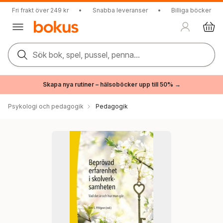
Fri frakt över 249 kr
•
Snabba leveranser
•
Billiga böcker
Sök bok, spel, pussel, penna...
Skapa nya rutiner – hälsoböcker upp till 50% →
Psykologi och pedagogik
Pedagogik