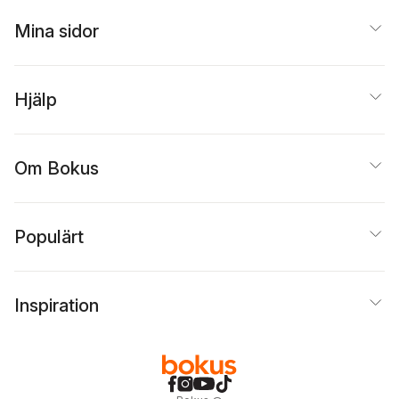
Gavanas
,
Mats Greiff
,
Patrik Lindenfors
,
Mia
Gunilla Iversen
,
Guy
Lövheim
,
Susanne
Mina sidor
Madison
,
Jonas
Olsson
,
Hanne
Otterbeck
,
Maria
Sanders
,
Jonas
Schildt
,
Karin Strinnholm
Svensson
,
David
Lagergren
,
Töres
Thurfjell
,
Kurt Villads
Hjälp
Theorell
,
Fredrik Ullén
,
Jensen
Ulrik Volgsten
Om Bokus
Populärt
Inspiration