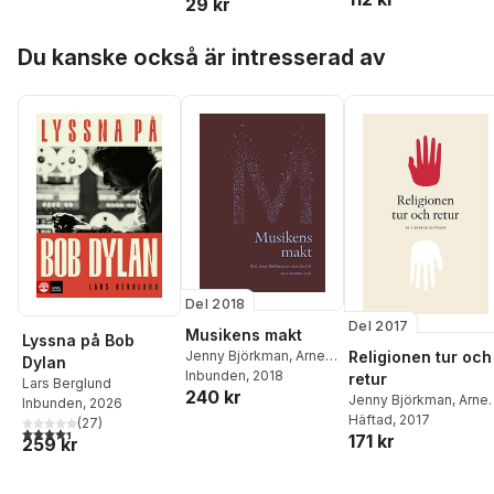
29 kr
Edlund
,
Eva-Carin Ger
K. G. Hammar
,
Kennet
Hoppa över listan
Du kanske också är intresserad av
Hyltenstam
,
Ola
Sigurdson
,
Richard
Swartz
,
Riksbankens
Jubileumsfond
Del 2018
Del 2017
Musikens makt
Lyssna på Bob
Religionen tur och
Jenny Björkman
,
Arne
Dylan
Jarrick
Inbunden
,
Alf Arvidsson
, 2018
,
retur
Lars Berglund
240 kr
Lars Berglund
,
Peter
Jenny Björkman
,
Arne
Inbunden
, 2026
Bryngelsson
,
Palle
Jarrick
Häftad
,
, 2017
Per-Arne Bodi
(
27
)
4,4
utav 5 stjärnor. Totalt antal röster:
Dahlstedt
,
Gunnel
171 kr
Liselotte Frisk
,
Eva
259 kr
Fagius
,
Jan Fagius
,
Hellman
,
Maarit
Rasmus Fleischer
,
Anna
Jänterä-Jareborg
,