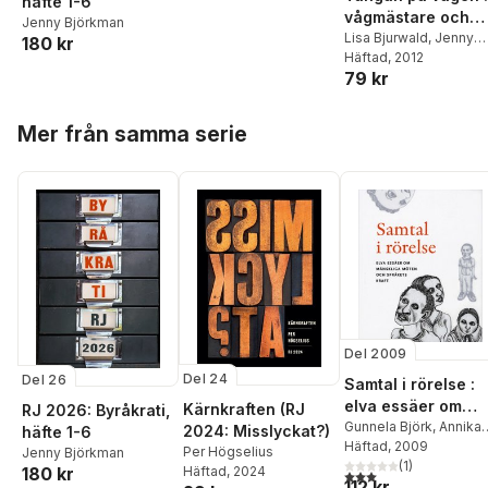
häfte 1-6
Rosenkvist
,
Kimmo
vågmästare och
Jenny Björkman
Granqvist
,
Niclas
balanspartier
Lisa Bjurwald
,
Jenny
180 kr
Burenhult
,
Torun
Björkman
Häftad
, 2012
,
Hanna Bäck
Lindholm Öjmyr
79 kr
Henry Bäck
,
Ulla
Ekström von Essen
,
Björn Fjæstad
,
Mikael
Hoppa över listan
Mer från samma serie
Gilljam
,
Barbro Hedvall
Ann-Cathrine Jungar
,
David Karlsson
,
Magnus Linton
,
Tomm
Möller
,
Lars Nord
,
Mai
Brith Schartau
,
Sten
Widmalm
,
Patrik
Winton
,
Lena
Wängnerud
Del 2009
Del 24
Del 26
Samtal i rörelse :
elva essäer om
Kärnkraften (RJ
RJ 2026: Byråkrati,
mänskliga möten
Gunnela Björk
,
Annika
2024: Misslyckat?)
häfte 1-6
Björkdahl
Häftad
, 2009
,
Charlotta
och språkets kraft
Per Högselius
Jenny Björkman
Brylla
,
Ingvar Carlsson
(
1
)
,
Häftad
, 2024
180 kr
3,0
utav 5 stjärnor. Tota
112 kr
Sara Danius
,
Lars-Erik