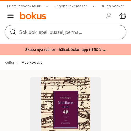
Fri frakt över 249 kr
•
Snabba leveranser
•
Billiga böcker
Sök bok, spel, pussel, penna...
Skapa nya rutiner – hälsoböcker upp till 50% →
Kultur
Musikböcker