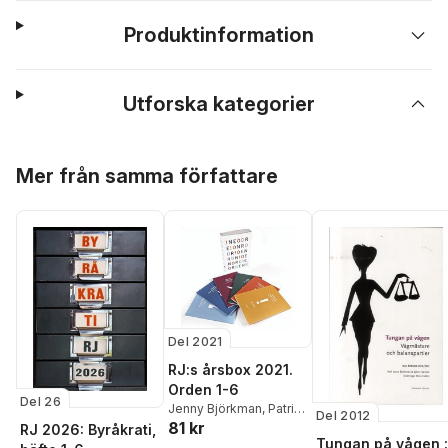
Produktinformation
Utforska kategorier
Hoppa över listan
Mer från samma författare
Del 2021
RJ:s årsbox 2021.
Orden 1-6
Del 26
Jenny Björkman
,
Patrik
Del 2012
81 kr
Hadenius
,
Jenny
RJ 2026: Byråkrati,
Tungan på vågen :
Larsson
,
Henrik