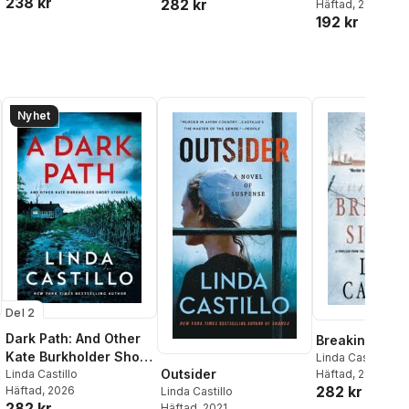
238 kr
282 kr
Häftad
, 2021
192 kr
Nyhet
Del 2
Dark Path: And Other
Breaking Sile
Kate Burkholder Short
Linda Castillo
Outsider
Stories
Linda Castillo
Häftad
, 2012
282 kr
Häftad
, 2026
Linda Castillo
al röster:
282 kr
Häftad
, 2021