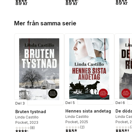
89 kr
89 kr
89 kr
Hoppa över listan
Mer från samma serie
Del 5
Del 6
Del 3
Hennes sista andetag
De döda
Bruten tystnad
Linda Castillo
Linda Cas
Linda Castillo
Pocket
, 2025
Pocket
, 
Pocket
, 2023
(
2
)
(
(
8
)
4,0
utav 5 stjärnor. Totalt antal röster:
4,5
utav 5 
4,3
utav 5 stjärnor. Totalt antal röster: