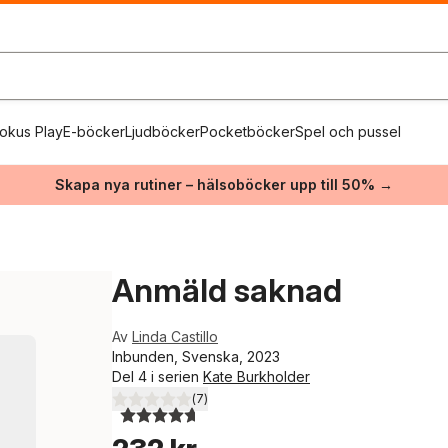
okus Play
E-böcker
Ljudböcker
Pocketböcker
Spel och pussel
Skapa nya rutiner – hälsoböcker upp till 50% →
Anmäld saknad
Av
Linda Castillo
Inbunden, Svenska, 2023
Del 4 i serien
Kate Burkholder
(
7
)
4,7
utav 5 stjärnor. Totalt antal röster: