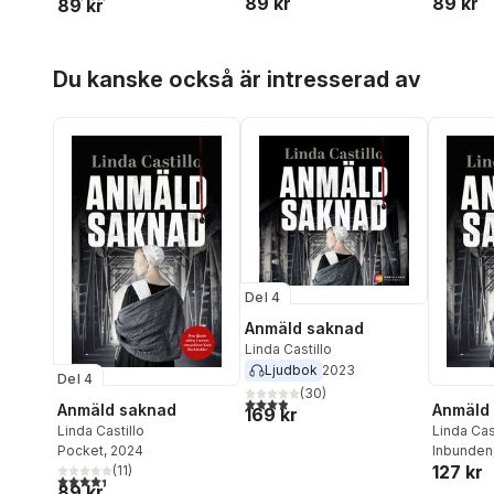
89 kr
89 kr
89 kr
Hoppa över listan
Du kanske också är intresserad av
Del 4
Anmäld saknad
Linda Castillo
Ljudbok
2023
Del 4
(
30
)
3,9
utav 5 stjärnor. Totalt antal röster:
Anmäld saknad
Anmäld
169 kr
Linda Castillo
Linda Cas
Pocket
, 2024
Inbunden
127 kr
(
11
)
4,4
utav 5 stjärnor. Totalt antal röster:
89 kr