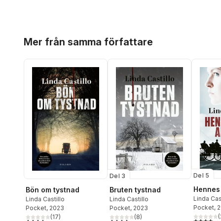
Hoppa över listan
Mer från samma författare
Del 5
Del 3
Hennes 
Bön om tystnad
Bruten tystnad
Linda Cas
Linda Castillo
Linda Castillo
Pocket
, 
Pocket
, 2023
Pocket
, 2023
(
(
17
)
(
8
)
4,0
utav 5 
3,9
utav 5 stjärnor. Totalt antal röster:
4,3
utav 5 stjärnor. Totalt antal röster: