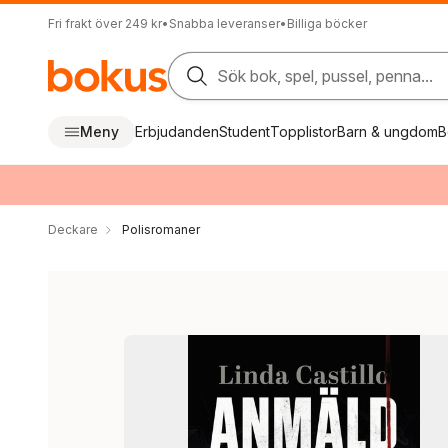
Fri frakt över 249 kr
•
Snabba leveranser
•
Billiga böcker
Sök bok, spel, pussel, penna...
Meny
Erbjudanden
Student
Topplistor
Barn & ungdom
B
Deckare
Polisromaner