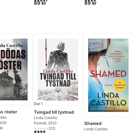
89 kr
89 kr
Del 1
s röster
Tvingad till tystnad
tillo
Linda Castillo
2026
Pocket
, 2022
Shamed
4
)
(
22
)
Linda Castillo
stjärnor. Totalt antal röster:
4,0
utav 5 stjärnor. Totalt antal röster: