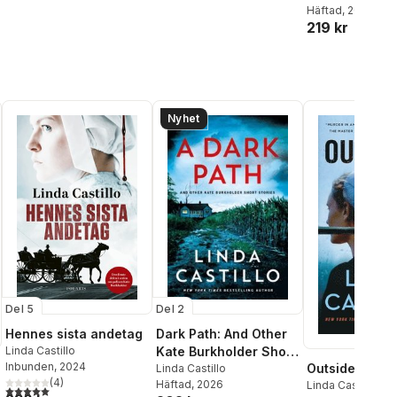
Häftad
, 2020
219 kr
Nyhet
Del 5
Del 2
Hennes sista andetag
Dark Path: And Other
Linda Castillo
Kate Burkholder Short
Inbunden
, 2024
Outsider
Stories
Linda Castillo
(
4
)
Häftad
, 2026
Linda Castillo
5,0
utav 5 stjärnor. Totalt antal röster: