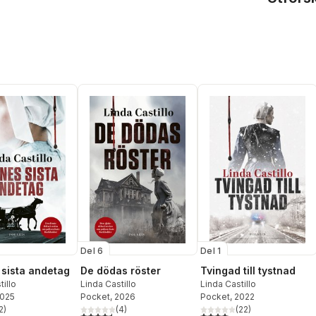
Del 6
Del 1
sista andetag
De dödas röster
Tvingad till tystnad
tillo
Linda Castillo
Linda Castillo
2025
Pocket
, 2026
Pocket
, 2022
2
)
(
4
)
(
22
)
stjärnor. Totalt antal röster:
4,5
utav 5 stjärnor. Totalt antal röster:
4,0
utav 5 stjärnor. Totalt ant