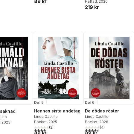
89 kr
Häftad
, 2020
219 kr
Del 5
Del 6
Hennes sista andetag
De dödas röster
 saknad
Linda Castillo
Linda Castillo
tillo
Pocket
, 2025
Pocket
, 2026
, 2023
(
2
)
(
4
)
4,0
utav 5 stjärnor. Totalt antal röster:
4,5
utav 5 stjärnor. Totalt ant
89 kr
89 kr