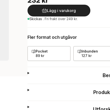
232 kr
Lägg i varukorg
Skickas
.
Fri frakt över 249 kr.
Fler format och utgåvor
Pocket
Inbunden
89 kr
127 kr
Be
Produk
Utfors