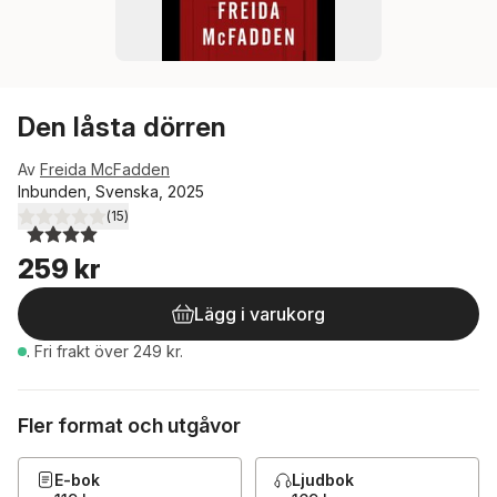
Den låsta dörren
Av
Freida McFadden
Inbunden, Svenska, 2025
(
15
)
4,0
utav 5 stjärnor. Totalt antal röster:
259 kr
Lägg i varukorg
.
Fri frakt över 249 kr.
Fler format och utgåvor
E-bok
Ljudbok