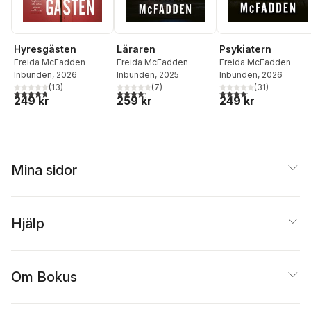
Hyresgästen
Läraren
Psykiatern
Freida McFadden
Freida McFadden
Freida McFadden
Inbunden
, 2026
Inbunden
, 2025
Inbunden
, 2026
(
13
)
(
7
)
(
31
)
4,8
utav 5 stjärnor. Totalt antal röster:
4,3
utav 5 stjärnor. Totalt antal röster:
4,1
utav 5 stjärnor. Total
249 kr
259 kr
249 kr
Mina sidor
Hjälp
Om Bokus