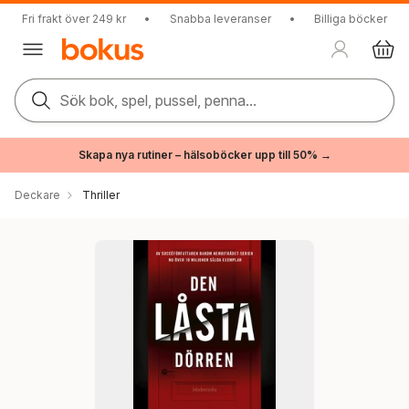
Fri frakt över 249 kr
•
Snabba leveranser
•
Billiga böcker
Sök bok, spel, pussel, penna...
Skapa nya rutiner – hälsoböcker upp till 50% →
Deckare
Thriller