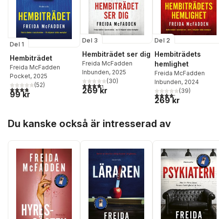
Del 3
Del 2
Del 1
Hembiträdet ser dig
Hembiträdets
Hembiträdet
Freida McFadden
hemlighet
Freida McFadden
Inbunden
, 2025
Freida McFadden
Pocket
, 2025
(
30
)
Inbunden
, 2024
4,3
utav 5 stjärnor. Totalt antal röster:
(
52
)
3,8
utav 5 stjärnor. Totalt antal röster:
269 kr
(
39
)
99 kr
4,2
utav 5 stjärnor. Tota
269 kr
Hoppa över listan
Du kanske också är intresserad av