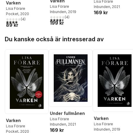
Varken
Lisa Förare
Varken
Lisa Förare
Inbunden
, 2021
Lisa Förare
169 kr
Inbunden
, 2019
Pocket
, 2020
(
4
)
(
4
)
4,5
utav 5 stjärnor. Totalt antal röster:
4,0
utav 5 stjärnor. Totalt antal röster:
199 kr
89 kr
Hoppa över listan
Du kanske också är intresserad av
Under fullmånen
Varken
Lisa Förare
Varken
Lisa Förare
Inbunden
, 2021
Lisa Förare
169 kr
Inbunden
, 2019
Pocket
, 2020