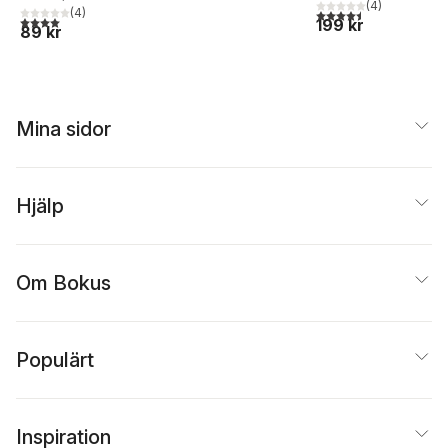
(
4
)
(
4
)
4,5
utav 5 stjärnor. Tota
4,0
utav 5 stjärnor. Totalt antal röster:
199 kr
89 kr
Mina sidor
Hjälp
Om Bokus
Populärt
Inspiration