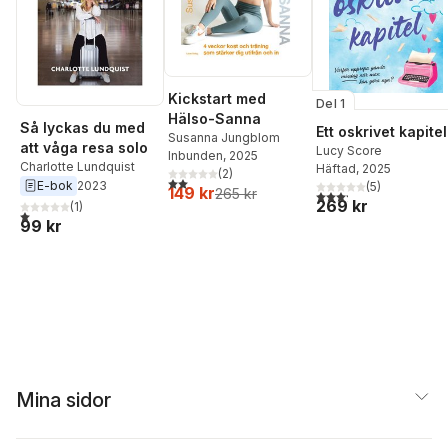
Kickstart med
Del 1
Hälso-Sanna
Så lyckas du med
Ett oskrivet kapitel
Susanna Jungblom
att våga resa solo
Lucy Score
Inbunden
, 2025
Charlotte Lundquist
Häftad
, 2025
(
2
)
2,0
utav 5 stjärnor. Totalt antal röster:
E-bok
2023
(
5
)
149 kr
265 kr
3,2
utav 5 stjärnor. Tota
269 kr
(
1
)
1,0
utav 5 stjärnor. Totalt antal röster:
99 kr
Mina sidor