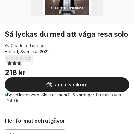
Så lyckas du med att våga resa solo
Av
Charlotte Lundquist
Häftad, Svenska, 2021
(
1
)
3,0
utav 5 stjärnor. Totalt antal röster:
218 kr
Lägg i varukorg
Beställningsvara.
Skickas
inom 3-6 vardagar
.
Fri frakt över
249 kr.
Fler format och utgåvor