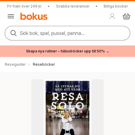
Fri frakt över 249 kr
•
Snabba leveranser
•
Billiga böcker
Sök bok, spel, pussel, penna...
Skapa nya rutiner – hälsoböcker upp till 50% →
Reseguider
Reseböcker