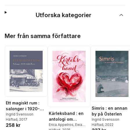
Utforska kategorier
Hoppa över listan
Mer från samma författare
Ett magiskt rum :
Simris : en annan
salonger i 1920-
Kärleksband : en
by på Österlen
talets Paris
Ingrid Svensson
antologi om
Häftad
, 2017
Ingrid Svensson
258 kr
Häftad
, 2022
kärlekens kraft
Erica Appelros
,
Ewa
Basilewsky
Häftad
, 2025
,
Linda