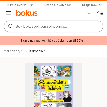
Fri frakt över 249 kr
•
Snabba leveranser
•
Billiga böcker
Sök bok, spel, pussel, penna...
Skapa nya rutiner – hälsoböcker upp till 50% →
Mat och dryck
Kokböcker