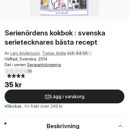
Serienördens kokbok : svenska
serietecknares bästa recept
Av
Lars Andersson
,
Tomas Antila
och 44 till
Häftad, Svenska, 2014
Del i serien
Serieantologierna
(
5
)
3,8
utav 5 stjärnor. Totalt antal röster:
35 kr
Lägg i varukorg
Skickas
.
Fri frakt över 249 kr.
Beskrivning