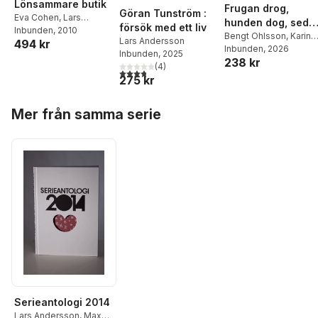
Lönsammare butik
Frugan drog,
Göran Tunström :
Eva Cohen
,
Lars
hunden dog, seda
försök med ett liv
Andersson
Inbunden
, 2010
,
Örne
fick jag sparken :
Bengt Ohlsson
,
Karin
Lars Andersson
494 kr
Kjellström
,
Roger
Pihl
Inbunden
,
Andreas
, 2026
tio berättelser om
Inbunden
, 2025
Eijvergård
238 kr
Johansson Heinö
,
country
(
4
)
3,8
utav 5 stjärnor. Totalt antal röster:
Hynek Pallas
,
Sara
275 kr
Skyttedal
,
Lars
Andersson
,
Louise
Hoppa över listan
Mer från samma serie
Hammargren
,
Magnus
Eriksson
,
Jill Johnson
Serieantologi 2014
Lars Andersson
,
Max