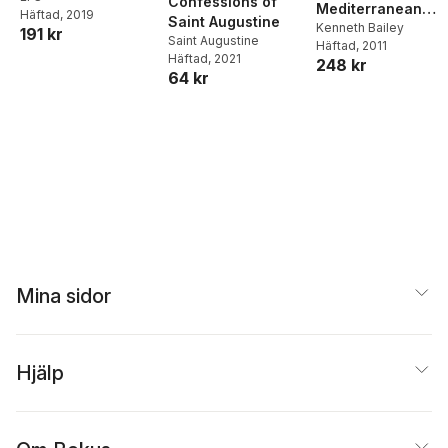
Confessions of
Mediterranean
Häftad
, 2019
Saint Augustine
Eyes
Kenneth Bailey
191 kr
Saint Augustine
Häftad
, 2011
Häftad
, 2021
248 kr
64 kr
Mina sidor
Hjälp