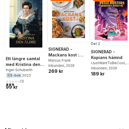
Del 2
SIGNERAD -
SIGNERAD -
Mackans kost :
Kopians hämnd
Ett längre samtal
Middagar och
Marcus Frank
IJustWantToBeCool
,
med Kristina den
Inbunden
, 2026
matlådor
Joel Adolphson
Inbunden
, 2026
,
Emil
äldre
Inger Schuberth
269 kr
189 kr
Ejdemo Beer
,
Victor
E-bok
2023
Beer
(
1
)
3,0
utav 5 stjärnor. Totalt antal röster:
99 kr