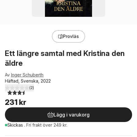
Provläs
Ett längre samtal med Kristina den
äldre
Av
Inger Schuberth
Häftad, Svenska, 2022
(
2
)
3,5
utav 5 stjärnor. Totalt antal röster:
231 kr
Lägg i varukorg
Skickas
.
Fri frakt över 249 kr.