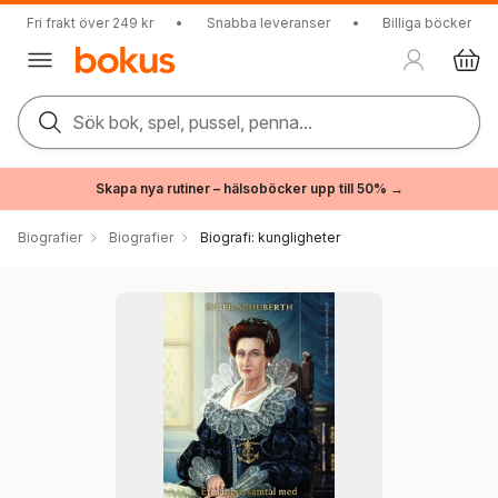
Fri frakt över 249 kr
•
Snabba leveranser
•
Billiga böcker
Sök bok, spel, pussel, penna...
Skapa nya rutiner – hälsoböcker upp till 50% →
Biografier
Biografier
Biografi: kungligheter