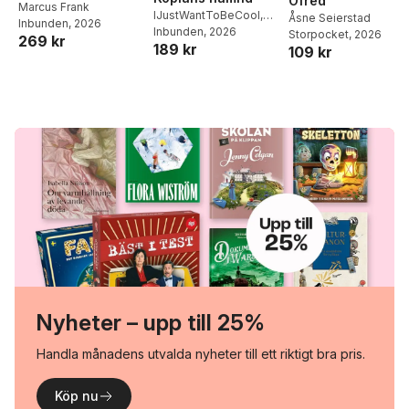
Ofred
Middagar och
Marcus Frank
IJustWantToBeCool
,
Åsne Seierstad
Inbunden
, 2026
matlådor
Joel Adolphson
Inbunden
, 2026
,
Emil
Storpocket
, 2026
269 kr
189 kr
Ejdemo Beer
,
Victor
109 kr
Beer
Nyheter – upp till 25%
Handla månadens utvalda nyheter till ett riktigt bra pris.
Köp nu