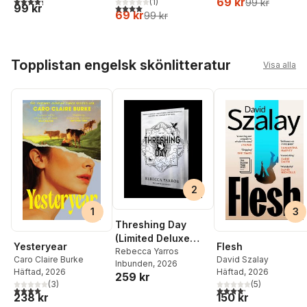
4,3
utav 5 stjärnor. Totalt antal röster:
69 kr
99 kr
(
1
)
99 kr
4,0
utav 5 stjärnor. Totalt antal röster:
69 kr
99 kr
Hoppa över listan
Topplistan engelsk skönlitteratur
Visa alla
2
3
1
Threshing Day
(Limited Deluxe
Flesh
Yesteryear
Edition)
Rebecca Yarros
David Szalay
Caro Claire Burke
Inbunden
, 2026
Häftad
, 2026
Häftad
, 2026
259 kr
(
5
)
(
3
)
4,2
utav 5 stjärnor. Tota
4,0
utav 5 stjärnor. Totalt antal röster:
150 kr
238 kr