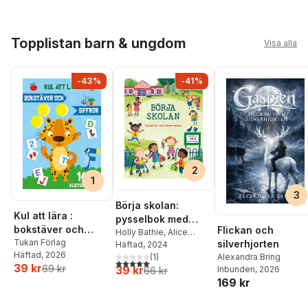
Hoppa över listan
Topplistan barn & ungdom
Visa alla
-43%
-41%
2
1
3
Börja skolan:
Kul att lära :
pysselbok med
bokstäver och
Flickan och
klistermärken
Holly Bathie
,
Alice
siffror
Tukan Förlag
silverhjorten
Beecham
Häftad
, 2024
Häftad
, 2026
(
1
)
Alexandra Bring
5,0
utav 5 stjärnor. Totalt antal röster:
39 kr
69 kr
39 kr
Inbunden
, 2026
66 kr
169 kr