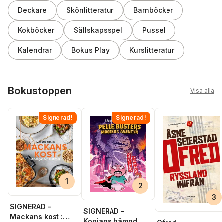
Deckare
Skönlitteratur
Barnböcker
Kokböcker
Sällskapsspel
Pussel
Kalendrar
Bokus Play
Kurslitteratur
Hoppa över listan
Bokustoppen
Visa alla
Signerad!
Signerad!
1
2
3
SIGNERAD -
SIGNERAD -
Mackans kost :
Kopians hämnd