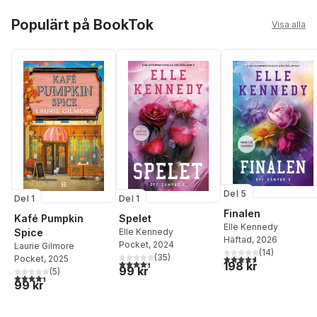
Hoppa över listan
Populärt på BookTok
Visa alla
Del 5
Del 1
Del 1
Finalen
Kafé Pumpkin
Spelet
Elle Kennedy
Spice
Elle Kennedy
Häftad
, 2026
Pocket
, 2024
Laurie Gilmore
(
14
)
(
35
)
4,6
utav 5 stjärnor. Tota
Pocket
, 2025
4,4
utav 5 stjärnor. Totalt antal röster:
198 kr
99 kr
(
5
)
4,4
utav 5 stjärnor. Totalt antal röster:
99 kr