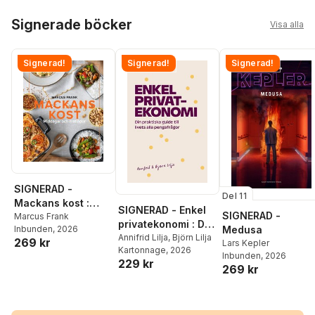
Hoppa över listan
Signerade böcker
Visa alla
Signerad!
Signerad!
Signerad!
SIGNERAD -
Del 11
Mackans kost :
SIGNERAD - Enkel
SIGNERAD -
Middagar och
Marcus Frank
privatekonomi : Din
Medusa
Inbunden
, 2026
matlådor
praktiska guide till
Annifrid Lilja
,
Björn Lilja
269 kr
Lars Kepler
Kartonnage
, 2026
livets alla
Inbunden
, 2026
229 kr
pengafrågor
269 kr