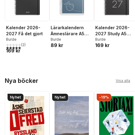
Kalender 2026-
Lärarkalendern
Kalender 2026-
2027 Få det gjort
Ämneslärare A5
2027 Study A5
Burde
2026-2027
Burde
Stone
Burde
89 kr
169 kr
(
2
)
5,0
utav 5 stjärnor. Totalt antal röster:
169 kr
Hoppa över listan
Nya böcker
Visa alla
Nyhet
Nyhet
-19%