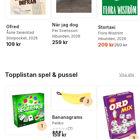
När jag dog
Ofred
Stortaxi
Per Svensson
Åsne Seierstad
Flora Wiström
Inbunden
, 2026
Storpocket
, 2026
Inbunden
, 2026
259 kr
109 kr
209 kr
259 kr
Hoppa över listan
Topplistan spel & pussel
Visa alla
2
Bananagrams
Peliko
1
(
7
)
3,4
utav 5 stjärnor. Totalt antal röster:
159 kr
3