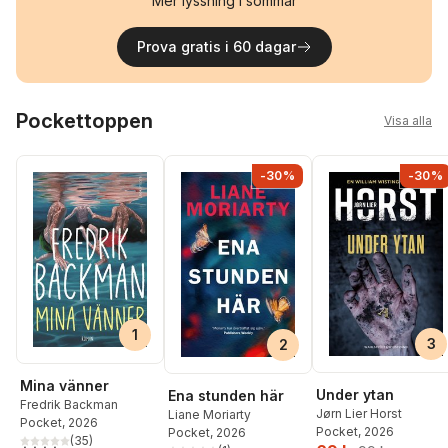
Mer lyssning i sommar
Prova gratis i 60 dagar
Hoppa över listan
Pockettoppen
Visa alla
-30%
-30%
1
3
2
Mina vänner
Under ytan
Ena stunden här
Fredrik Backman
Jørn Lier Horst
Liane Moriarty
Pocket
, 2026
Pocket
, 2026
Pocket
, 2026
(
35
)