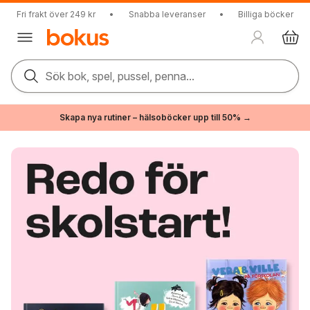
Fri frakt över 249 kr
•
Snabba leveranser
•
Billiga böcker
Sök bok, spel, pussel, penna...
Skapa nya rutiner – hälsoböcker upp till 50% →
Böcker online – billiga böcker & snabb leverans | Bokus