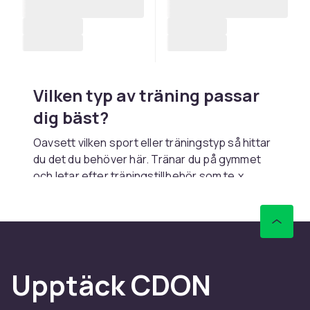
Vilken typ av träning passar
dig bäst?
Oavsett vilken sport eller träningstyp så hittar
du det du behöver här. Tränar du på gymmet
och letar efter träningstillbehör som te.x
träningsväskor eller shakers? I vår fitness och
träningsbutik hittar du allt du behöver. Där
hittar du även
träningsmaskiner, hantlar och
fria vikter
så du kan hålla igång hemma.
Gillar du att vara utomhus och träna löpning i
Upptäck CDON
det fria? I Löpavdelningen hittar du
träningskläder, löparskor och tillbehör för att