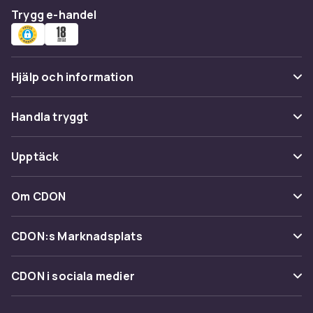
Trygg e-handel
Hjälp och information
Vanliga frågor
Handla tryggt
Spåra paket
Betalning
Upptäck
Ångra & Returnera här
Leverans
Kategorier
Kundservice
Om CDON
Villkor & policy
Varumärken
Om oss
Återkallelser
CDON:s Marknadsplats
Guider
Kundrecensioner
Sälj på CDON
Shopit.se
CDON i sociala medier
Karriär på CDON
Bli affiliate