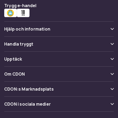
Trygg e-handel
Hjälp och information
Vanliga frågor
Handla tryggt
Spåra paket
Betalning
Upptäck
Ångra & Returnera här
Leverans
Kategorier
Kundservice
Om CDON
Villkor & policy
Varumärken
Om oss
Återkallelser
CDON:s Marknadsplats
Guider
Kundrecensioner
Sälj på CDON
Shopit.se
CDON i sociala medier
Karriär på CDON
Bli affiliate