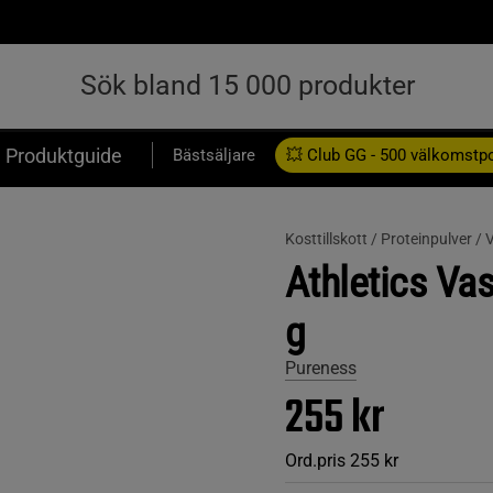
Produktguide
Bästsäljare
💥 Club GG - 500 välkomstp
Presentkort
Kosttillskott /
Proteinpulver /
V
Athletics Va
g
Pureness
255 kr
Ord.pris
255 kr