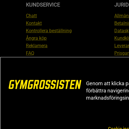
KUNDSERVICE
JURID
Chatt
Allmänn
Kontakt
Betalni
Kontrollera beställning
Datask
Ångra köp
Kundkl
Reklamera
Leveran
FAQ
Prisgar
Inform
reklam
Cookiei
Genom att klicka på
förbättra navigeri
marknadsföringsin
Cookie-ins