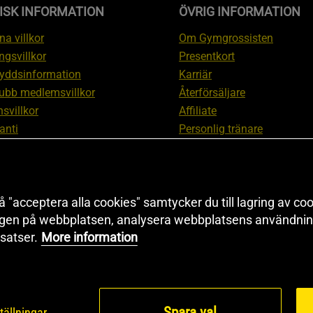
ISK INFORMATION
ÖVRIG INFORMATION
a villkor
Om Gymgrossisten
ngsvillkor
Presentkort
yddsinformation
Karriär
ubb medlemsvillkor
Återförsäljare
svillkor
Affiliate
anti
Personlig tränare
ation om ångerrätt och
Rabattkod
ation
Redaktionell policy
nställningar
Sitemap
 "acceptera alla cookies" samtycker du till lagring av coo
Black Friday
ngen på webbplatsen, analysera webbplatsens användning
Artiklar & Övningar
satser.
More information
Proteinkalkylator
Spara val
tällningar