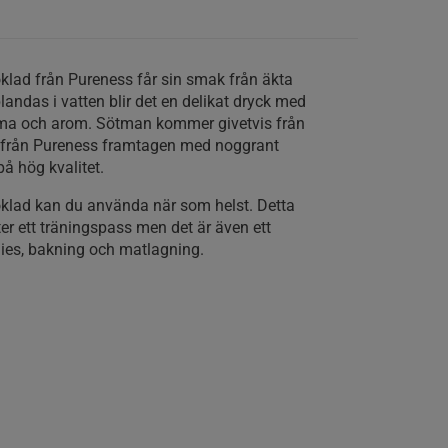
klad från Pureness får sin smak från äkta
landas i vatten blir det en delikat dryck med
tma och arom. Sötman kommer givetvis från
kt från Pureness framtagen med noggrant
å hög kvalitet.
oklad kan du använda när som helst. Detta
fter ett träningspass men det är även ett
hies, bakning och matlagning.