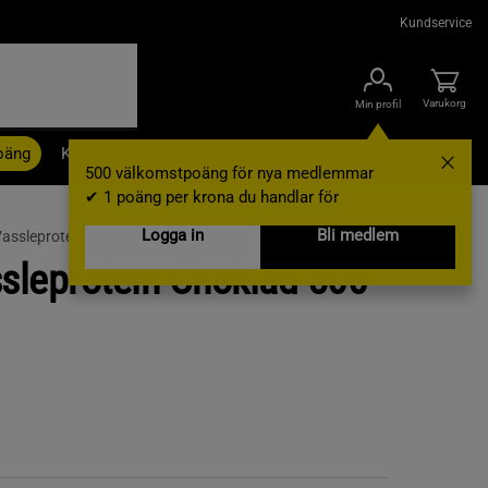
Kundservice
Varukorg
Min profil
oäng
Kampanjer
Outlet
Nyheter
Varumärken
500 välkomstpoäng för nya medlemmar
✔ 1 poäng per krona du handlar för
Logga in
Bli medlem
assleprotein
ssleprotein Choklad 500