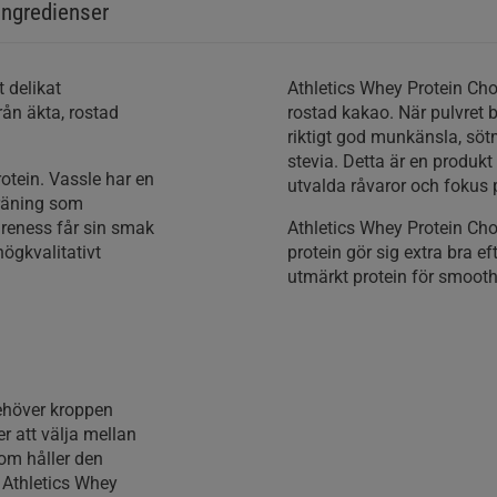
Ingredienser
 delikat
Athletics Whey Protein Cho
ån äkta, rostad
rostad kakao. När pulvret b
riktigt god munkänsla, sö
stevia. Detta är en produ
tein. Vassle har en
utvalda råvaror och fokus p
träning som
ureness får sin smak
Athletics Whey Protein Ch
ögkvalitativt
protein gör sig extra bra e
utmärkt protein för smoot
ehöver kroppen
r att välja mellan
om håller den
 Athletics Whey