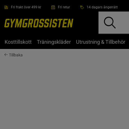
Hoppa till innehållet
Fri frakt över 499 kr
Fri retur
14 dagars ångerrätt
Kosttillskott
Träningskläder
Utrustning & Tillbehör
Tillbaka