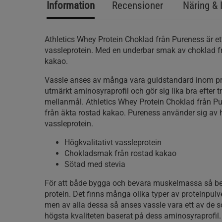
Information
Recensioner
Näring & 
Athletics Whey Protein Choklad från Pureness är ett
vassleprotein. Med en underbar smak av choklad fr
kakao.
Vassle anses av många vara guldstandard inom pro
utmärkt aminosyraprofil och gör sig lika bra efter 
mellanmål. Athletics Whey Protein Choklad från P
från äkta rostad kakao. Pureness använder sig av h
vassleprotein.
Högkvalitativt vassleprotein
Chokladsmak från rostad kakao
Sötad med stevia
För att både bygga och bevara muskelmassa så b
protein. Det finns många olika typer av proteinpulve
men av alla dessa så anses vassle vara ett av de s
högsta kvaliteten baserat på dess aminosyraprofil.