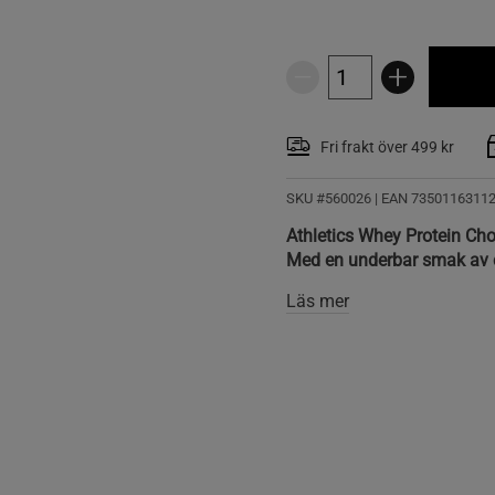
Fri frakt över 499 kr
SKU #560026
| EAN
7350116311
Athletics Whey Protein Chok
Med en underbar smak av c
Läs mer