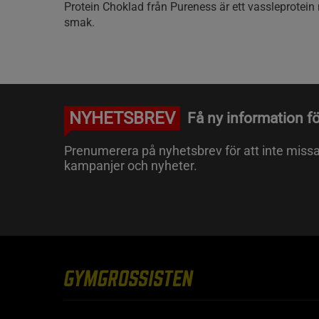
Protein Choklad från Pureness är ett vassleprotein
smak.
NYHETSBREV
Få ny information fö
Prenumerera på nyhetsbrev för att inte miss
kampanjer och nyheter.