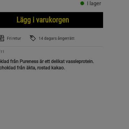
I lager
Lägg i varukorgen
Fri retur
14 dagars ångerrätt
211
lad från Pureness är ett delikat vassleprotein.
hoklad från äkta, rostad kakao.