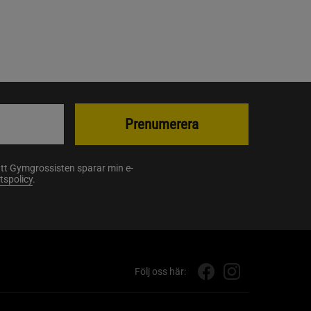
Prenumerera
att Gymgrossisten sparar min e-
etspolicy
.
Följ oss här: