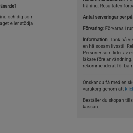
träning. Resultaten fö
tränande?
ning och dig som
Antal serveringar per på
aget eller stödja
Förvaring
: Förvaras i r
Information
: Tänk på v
en hälsosam livsstil. R
Personer som lider av e
läkare före användning. 
rekommenderat för barn
Önskar du få med en skop
varukorg genom att
kli
Beställer du skopan ti
kassan.