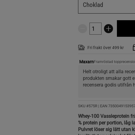
Choklad
Fri frakt över 499 kr
Maxarn
Framröstad topprecensi
Helt otroligt att alla re
produkten smakar gott el
recensera godis utifrån 
Hur skulle det se ut med:
+lättlösligt även i ljumm
SKU #575R | EAN
735004915395
+stabila gains utan vikt
Whey-100 Vassleprotein från
+muskler kännbart harda
% protein per portion, låg 
Pulvret löser sig lätt utan 
Men nä då.. smakar smask