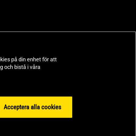
kies på din enhet för att
 och bistå i våra
Acceptera alla cookies
orts Nutrition Group HSNG AB Gymgrossisten Orgnr: 556564-4258