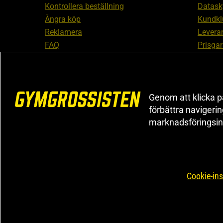
Kontrollera beställning
Datask
Ångra köp
Kundkl
Reklamera
Leveran
FAQ
Prisgar
Inform
reklam
Cookiei
Genom att klicka på
förbättra navigeri
marknadsföringsin
Cookie-ins