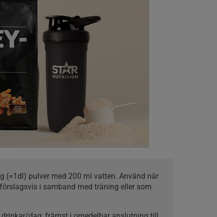
 g (≈1dl) pulver med 200 ml vatten. Använd när
förslagsvis i samband med träning eller som
3 drinkar/dag, främst i omedelbar anslutning till