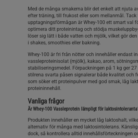
Med de många smakerna blir det enkelt att njuta a
efter träning, till frukost eller som mellanmål. Tac
upptagningsförmågan är Whey-100 ett smart val för
optimera ditt proteinintag och stödja muskeluppb
löser sig lätt i både vatten och mjölk, vilket gör d
i shakes, smoothies eller bakning.
Whey-100 är fri från nötter och innehåller endast 
vassleproteinisolat (mjölk), kakao, arom, sötnings
stabiliseringsmedel. Förpackningen på 1 kg ger 27
stilrena svarta påsen signalerar både kvalitet och 
som söker ett proteinpulver med god smak, låg lak
proteininnehåll.
Vanliga frågor
Är Whey-100 Vassleprotein lämpligt för laktosintoleranta
Produkten innehåller en mycket låg laktoshalt, vilket
alternativ för många med laktosintolerans. Känslig
dock, så kontrollera alltid innehållsförteckningen 