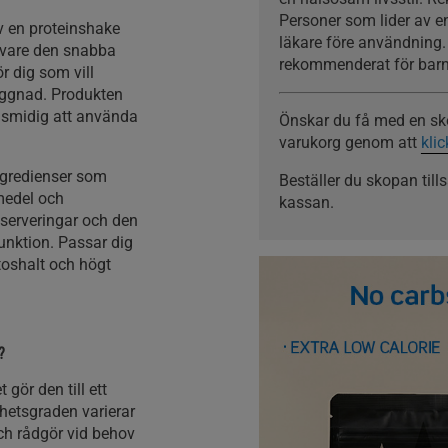
Personer som lider av e
v en proteinshake
läkare före användning. 
k vare den snabba
rekommenderat för barn
 dig som vill
yggnad. Produkten
en smidig att använda
Önskar du få med en skop
varukorg genom att
kli
ingredienser som
Beställer du skopan ti
medel och
kassan.
 serveringar och den
funktion. Passar dig
toshalt och högt
?
 gör den till ett
hetsgraden varierar
och rådgör vid behov