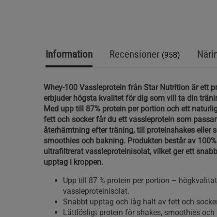
Information
Recensioner
Näri
(958)
Whey-100 Vassleprotein från Star Nutrition är ett 
erbjuder högsta kvalitet för dig som vill ta din tränin
Med upp till 87% protein per portion och ett naturlig
fett och socker får du ett vassleprotein som passar
återhämtning efter träning, till proteinshakes eller 
smoothies och bakning. Produkten består av 100%
ultrafiltrerat vassleproteinisolat, vilket ger ett snab
upptag i kroppen.
Upp till 87 % protein per portion – högkvalitat
vassleproteinisolat.
Snabbt upptag och låg halt av fett och socker
Lättlösligt protein för shakes, smoothies och