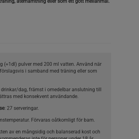
r träning, återhämtning eller som ett gott mellanmål.
rs original.. luktar så gott att dricker lite extra 
 g (≈1dl) pulver med 200 ml vatten. Använd när
förslagsvis i samband med träning eller som
3 drinkar/dag, främst i omedelbar anslutning till
rbättras med konsekvent användande.
se
: 27 serveringar.
umstemperatur. Förvaras oåtkomligt för barn.
ikten av en mångsidig och balanserad kost och
ekommenderas inte för personer under 18 år.