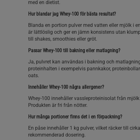
med en dietist.
Hur blandar jag Whey-100 för bästa resultat?
Blanda en portion pulver med vatten eller mjölk i e
är lättlöslig och ger en jämn konsistens utan klump
till shakes, smoothies eller gröt.
Passar Whey-100 till bakning eller matlagning?
Ja, pulvret kan användas i bakning och matlagning
proteinhalten i exempelvis pannkakor, proteinbollar 
oats.
Innehåller Whey-100 några allergener?
Whey-100 innehåller vassleproteinisolat från mjölk 
Produkten är fri från nötter.
Hur många portioner finns det i en förpackning?
En påse innehåller 1 kg pulver, vilket räcker till cirk
rekommenderad dosering.