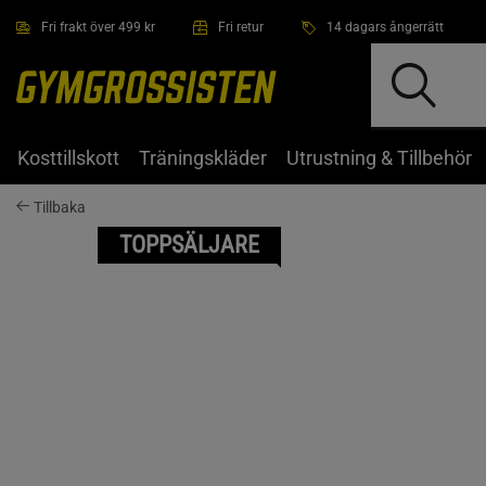
Hoppa till innehållet
Fri frakt över 499 kr
Fri retur
14 dagars ångerrätt
Kosttillskott
Träningskläder
Utrustning & Tillbehör
Tillbaka
TOPPSÄLJARE