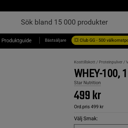
Produktguide
Bästsäljare
💥 Club GG - 500 välkomstp
Presentkort
Kosttillskott /
Proteinpulver /
V
WHEY-100, 1
Star Nutrition
499 kr
Ord.pris
499 kr
Välj Smak: