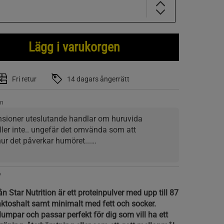
Lägg i varukorgen
Fri retur
14 dagars ångerrätt
on
censioner uteslutande handlar om huruvida 
ler inte.. ungefär det omvända som att 
hur det påverkar humöret...
et/halvkallt vatten.
7
ökning.
 Star Nutrition är ett proteinpulver med upp till 87
re än tidigare period med whey-80?
laktoshalt samt minimalt med fett och socker.
klumpar och passar perfekt för dig som vill ha ett
igt, man blir ofta sugen på ett glas till.. mmm 