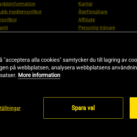
yddsinformation
Karriär
ubb medlemsvillkor
Återförsäljare
svillkor
Affiliate
anti
Personlig tränare
ation om ångerrätt och
Rabattkod
ation
Redaktionell policy
nställningar
Sitemap
 "acceptera alla cookies" samtycker du till lagring av coo
Black Friday
ngen på webbplatsen, analysera webbplatsens användning
Artiklar & Övningar
satser.
More information
Proteinkalkylator
Spara val
tällningar
© 2026 Health and Sp