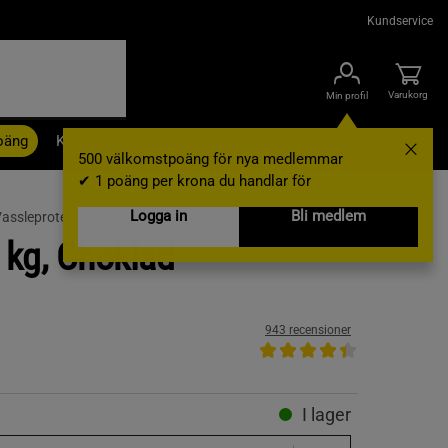
Kundservice
Varukorg
Min profil
oäng
Kampanjer
Outlet
Nyheter
Varumärken
500 välkomstpoäng för nya medlemmar
✔ 1 poäng per krona du handlar för
Logga in
Bli medlem
assleprotein
 kg, Choklad
943 recensioner
I lager