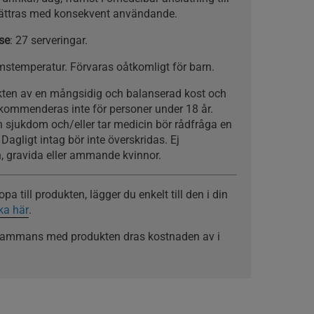
rbättras med konsekvent användande.
se
: 27 serveringar.
umstemperatur. Förvaras oåtkomligt för barn.
ikten av en mångsidig och balanserad kost och
ekommenderas inte för personer under 18 år.
n sjukdom och/eller tar medicin bör rådfråga en
Dagligt intag bör inte överskridas. Ej
, gravida eller ammande kvinnor.
a till produkten, lägger du enkelt till den i din
cka här
.
llsammans med produkten dras kostnaden av i