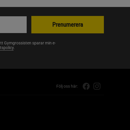
Prenumerera
att Gymgrossisten sparar min e-
etspolicy
.
Följ oss här: