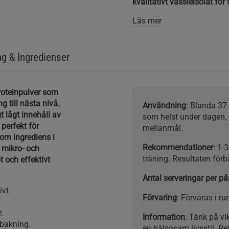
kvalitativt vassleisolat fö
raparna smakar äkta werthe
innan läggdags....
Läs mer
ng & Ingredienser
proteinpulver som
g till nästa nivå.
Användning
: Blanda 37
t lågt innehåll av
som helst under dagen, 
 perfekt för
mellanmål.
som ingrediens i
Rekommendationer
: 1-
 mikro- och
träning. Resultaten fö
bt och effektivt
Antal serveringar per på
ivt
Förvaring
: Förvaras i r
.
Information
: Tänk på v
 bakning.
en hälsosam livsstil. R