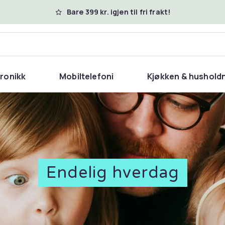
Bare 399 kr. igjen til fri frakt!
tronikk
Mobiltelefoni
Kjøkken & hushold
Endelig hverdag