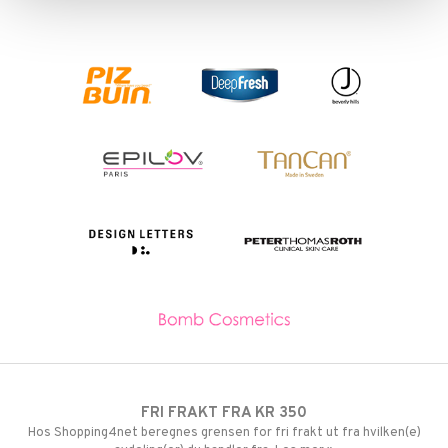
mer
dder
uge
FRI FRAKT FRA KR 350
Hos Shopping4net beregnes grensen for fri frakt ut fra hvilken(e)