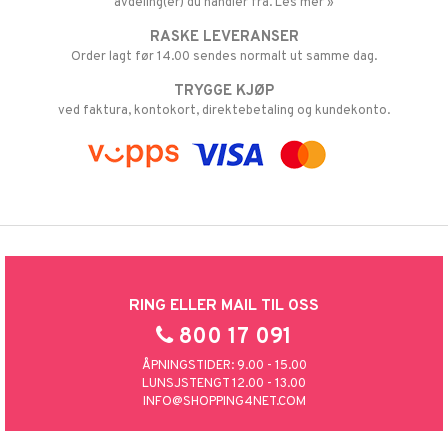
avdeling(er) du handler fra. Les mer »
RASKE LEVERANSER
Order lagt før 14.00 sendes normalt ut samme dag.
TRYGGE KJØP
ved faktura, kontokort, direktebetaling og kundekonto.
RING ELLER MAIL TIL OSS
800 17 091
ÅPNINGSTIDER: 9.00 - 15.00
LUNSJSTENGT 12.00 - 13.00
INFO@SHOPPING4NET.COM