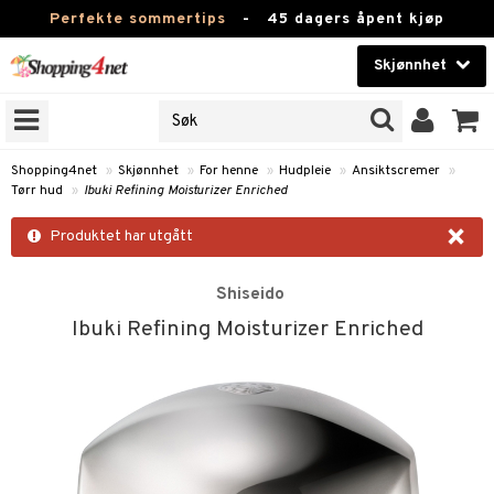
Perfekte sommertips
-
45 dagers åpent kjøp
Skjønnhet
RKER
Skjønnhet
M BRANDS
T
Kontaktlinser
Shopping4net
»
Skjønnhet
»
For henne
»
Hudpleie
»
Ansiktscremer
»
Tørr hud
»
Ibuki Refining Moisturizer Enriched
JER
Helsekost
×
ODUKTER
Produktet har utgått
Apotek
e
Shiseido
Fitness
Ibuki Refining Moisturizer Enriched
Hjem & innredning
essoarer
ie
Leketøy, Barn & Baby
lsam
iktscremer
Varemerker
ster / Kammer
 hud
Kampanjer
ktroniske produkter
mal hud