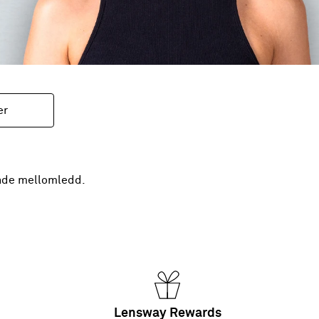
er
ende mellomledd.
Lensway Rewards