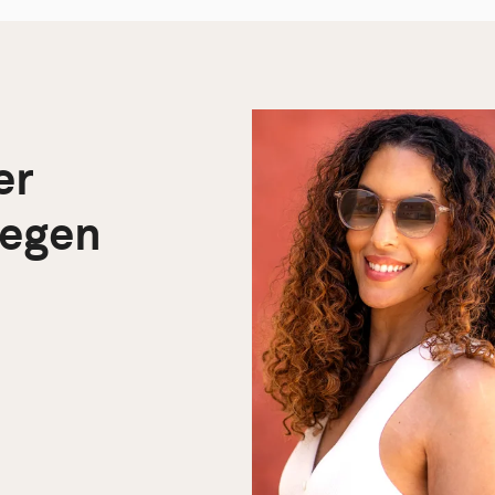
er
 egen