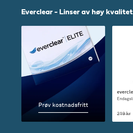
Everclear - Linser av høy kvalitet 
evercl
Endagsl
Prøv kostnadsfritt
219 kr