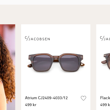
Atrium CJ2409-4033/12
Flac
499 kr
499 k