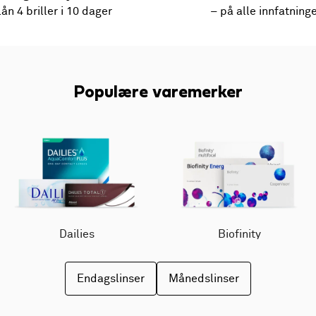
lån 4 briller i 10 dager
– på alle innfatning
Populære varemerker
Dailies
Biofinity
Endagslinser
Månedslinser