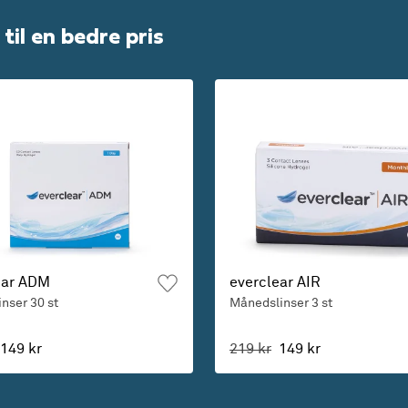
til en bedre pris
ear ADM
everclear AIR
inser
30 st
Månedslinser
3 st
149 kr
219 kr
149 kr