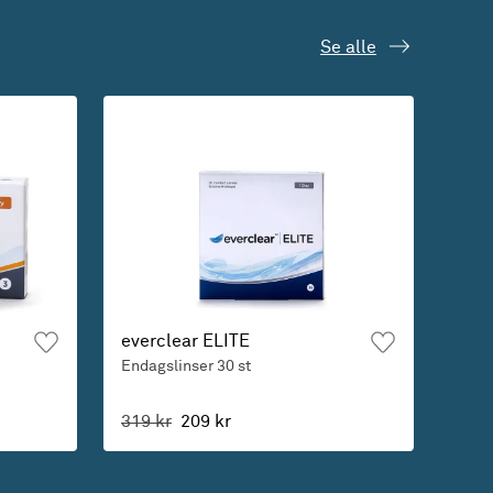
Se alle
everclear ELITE
Endagslinser
30 st
319 kr
209 kr