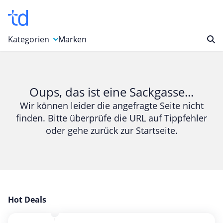
Kategorien
Marken
Auto, Motorrad & Werkzeuge
Blumen & Geschenke
Oups, das ist eine Sackgasse...
Bücher & Magazine
Wir können leider die angefragte Seite nicht
finden. Bitte überprüfe die URL auf Tippfehler
Computer & Elektronik
oder gehe zurück zur Startseite.
Entertainment & Media
Essen & Trinken
Foto, Druck & Büro
Gaming & Spielzeug
Garten, Haushalt & Tiere
Hot Deals
Gesundheit & Beauty