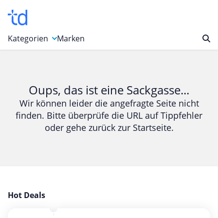
Kategorien
Marken
Auto, Motorrad & Werkzeuge
Blumen & Geschenke
Oups, das ist eine Sackgasse...
Bücher & Magazine
Wir können leider die angefragte Seite nicht
finden. Bitte überprüfe die URL auf Tippfehler
Computer & Elektronik
oder gehe zurück zur Startseite.
Entertainment & Media
Essen & Trinken
Foto, Druck & Büro
Gaming & Spielzeug
Garten, Haushalt & Tiere
Hot Deals
Gesundheit & Beauty