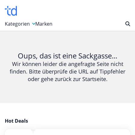
Kategorien
Marken
Auto, Motorrad & Werkzeuge
Blumen & Geschenke
Oups, das ist eine Sackgasse...
Bücher & Magazine
Wir können leider die angefragte Seite nicht
finden. Bitte überprüfe die URL auf Tippfehler
Computer & Elektronik
oder gehe zurück zur Startseite.
Entertainment & Media
Essen & Trinken
Foto, Druck & Büro
Gaming & Spielzeug
Garten, Haushalt & Tiere
Hot Deals
Gesundheit & Beauty