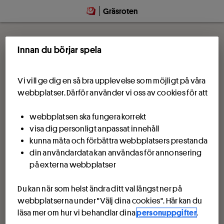
Gräsroten
Innan du börjar spela
Vi vill ge dig en så bra upplevelse som möjligt på våra
webbplatser. Därför använder vi oss av cookies för att
webbplatsen ska fungera korrekt
visa dig personligt anpassat innehåll
kunna mäta och förbättra webbplatsers prestanda
din användardata kan användas för annonsering
på externa webbplatser
Du kan när som helst ändra ditt val längst ner på
webbplatserna under "Välj dina cookies". Här kan du
läsa mer om hur vi behandlar dina
personuppgifter
.