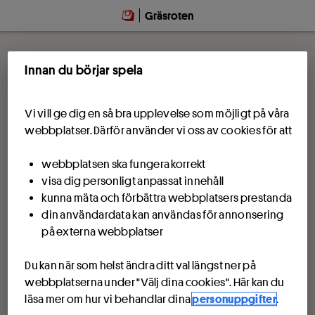
Gräsroten
Innan du börjar spela
Vi vill ge dig en så bra upplevelse som möjligt på våra
webbplatser. Därför använder vi oss av cookies för att
webbplatsen ska fungera korrekt
visa dig personligt anpassat innehåll
kunna mäta och förbättra webbplatsers prestanda
din användardata kan användas för annonsering
på externa webbplatser
Du kan när som helst ändra ditt val längst ner på
webbplatserna under "Välj dina cookies". Här kan du
läsa mer om hur vi behandlar dina
personuppgifter
.