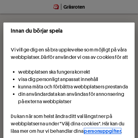
Gräsroten
Innan du börjar spela
Vi vill ge dig en så bra upplevelse som möjligt på våra
webbplatser. Därför använder vi oss av cookies för att
webbplatsen ska fungera korrekt
visa dig personligt anpassat innehåll
kunna mäta och förbättra webbplatsers prestanda
din användardata kan användas för annonsering
på externa webbplatser
Du kan när som helst ändra ditt val längst ner på
webbplatserna under "Välj dina cookies". Här kan du
läsa mer om hur vi behandlar dina
personuppgifter
.