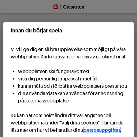
Gräsroten
Innan du börjar spela
Vi vill ge dig en så bra upplevelse som möjligt på våra
webbplatser. Därför använder vi oss av cookies för att
webbplatsen ska fungera korrekt
visa dig personligt anpassat innehåll
kunna mäta och förbättra webbplatsers prestanda
din användardata kan användas för annonsering
på externa webbplatser
Du kan när som helst ändra ditt val längst ner på
webbplatserna under "Välj dina cookies". Här kan du
läsa mer om hur vi behandlar dina
personuppgifter
.