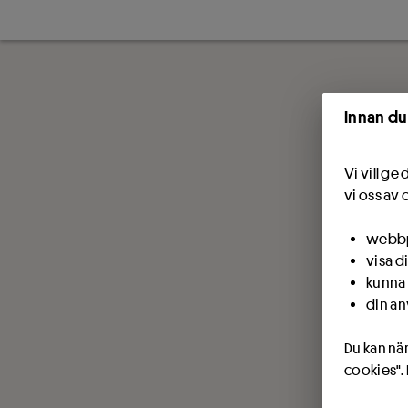
Innan du
Vi vill g
vi oss av 
webbpl
visa d
kunna 
din an
Du kan när
cookies".