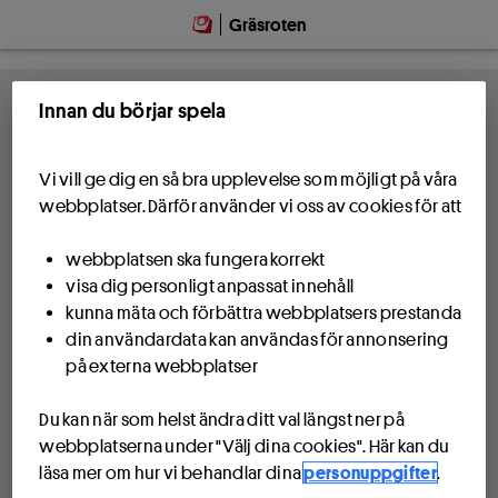
Hoppa till innehåll
Gräsroten
Innan du börjar spela
Vi vill ge dig en så bra upplevelse som möjligt på våra
webbplatser. Därför använder vi oss av cookies för att
webbplatsen ska fungera korrekt
visa dig personligt anpassat innehåll
kunna mäta och förbättra webbplatsers prestanda
din användardata kan användas för annonsering
på externa webbplatser
Du kan när som helst ändra ditt val längst ner på
webbplatserna under "Välj dina cookies". Här kan du
läsa mer om hur vi behandlar dina
personuppgifter
.