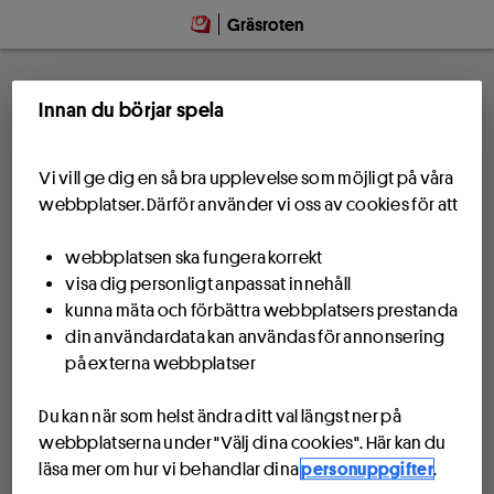
Hoppa till innehåll
Gräsroten
Innan du börjar spela
Vi vill ge dig en så bra upplevelse som möjligt på våra
webbplatser. Därför använder vi oss av cookies för att
webbplatsen ska fungera korrekt
visa dig personligt anpassat innehåll
kunna mäta och förbättra webbplatsers prestanda
din användardata kan användas för annonsering
på externa webbplatser
Du kan när som helst ändra ditt val längst ner på
webbplatserna under "Välj dina cookies". Här kan du
läsa mer om hur vi behandlar dina
personuppgifter
.