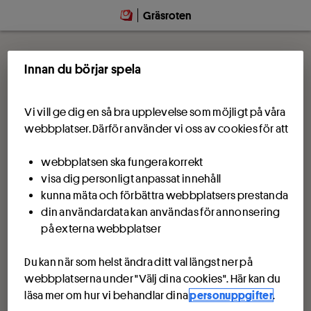
Gräsroten
Innan du börjar spela
Vi vill ge dig en så bra upplevelse som möjligt på våra
webbplatser. Därför använder vi oss av cookies för att
webbplatsen ska fungera korrekt
visa dig personligt anpassat innehåll
kunna mäta och förbättra webbplatsers prestanda
din användardata kan användas för annonsering
på externa webbplatser
Du kan när som helst ändra ditt val längst ner på
webbplatserna under "Välj dina cookies". Här kan du
läsa mer om hur vi behandlar dina
personuppgifter
.