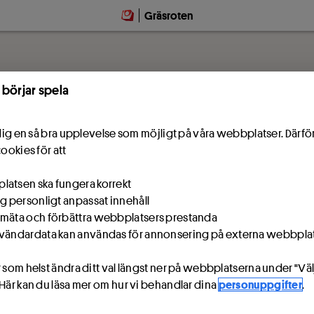
Gräsroten
 börjar spela
e dig en så bra upplevelse som möjligt på våra webbplatser. Därf
cookies för att
atsen ska fungera korrekt
ig personligt anpassat innehåll
mäta och förbättra webbplatsers prestanda
vändardata kan användas för annonsering på externa webbpla
 som helst ändra ditt val längst ner på webbplatserna under "Väl
 Här kan du läsa mer om hur vi behandlar dina
personuppgifter
.