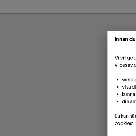
Innan du
Vi vill g
vi oss av 
webbpl
visa d
kunna 
din an
Du kan när
cookies".