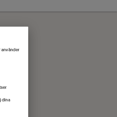
ör använder
tser
j dina