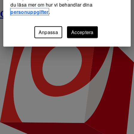
du läsa mer om hur vi behandlar dina
personuppgifter
.
Gräsroten
Anpassa
Acceptera