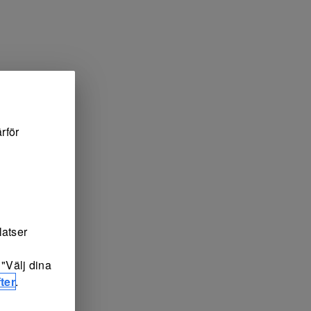
rför
latser
"Välj dina
ter
.