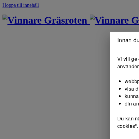
Hoppa till innehåll
Gräsroten
G
Innan du
Vi vill g
använder 
webbp
visa d
kunna
din a
Du kan nä
cookies".