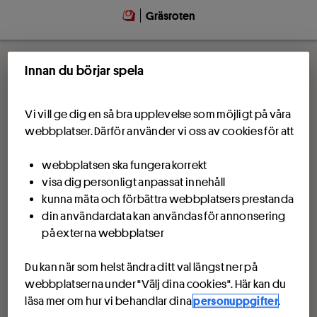
Gräsroten
Innan du börjar spela
Vi vill ge dig en så bra upplevelse som möjligt på våra
webbplatser. Därför använder vi oss av cookies för att
webbplatsen ska fungera korrekt
visa dig personligt anpassat innehåll
kunna mäta och förbättra webbplatsers prestanda
din användardata kan användas för annonsering
på externa webbplatser
Du kan när som helst ändra ditt val längst ner på
webbplatserna under "Välj dina cookies". Här kan du
läsa mer om hur vi behandlar dina
personuppgifter
.