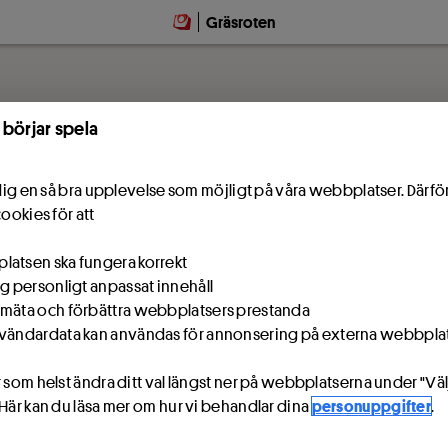
Gräsroten
 börjar spela
e dig en så bra upplevelse som möjligt på våra webbplatser. Därf
cookies för att
atsen ska fungera korrekt
ig personligt anpassat innehåll
mäta och förbättra webbplatsers prestanda
vändardata kan användas för annonsering på externa webbpla
 som helst ändra ditt val längst ner på webbplatserna under "Väl
 Här kan du läsa mer om hur vi behandlar dina
personuppgifter
.