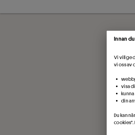
Innan du
Vi vill g
vi oss av 
webbpl
visa d
kunna 
din an
Du kan när
cookies".