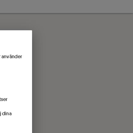
ör använder
tser
j dina