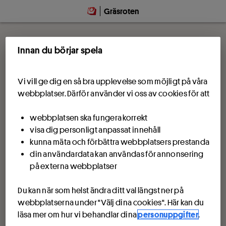
Gräsroten
Innan du börjar spela
Vi vill ge dig en så bra upplevelse som möjligt på våra
webbplatser. Därför använder vi oss av cookies för att
webbplatsen ska fungera korrekt
visa dig personligt anpassat innehåll
kunna mäta och förbättra webbplatsers prestanda
din användardata kan användas för annonsering
på externa webbplatser
Du kan när som helst ändra ditt val längst ner på
webbplatserna under "Välj dina cookies". Här kan du
läsa mer om hur vi behandlar dina
personuppgifter
.