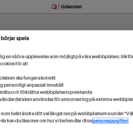
Gräsroten
 börjar spela
e dig en så bra upplevelse som möjligt på våra webbplatser. Därf
cookies för att
atsen ska fungera korrekt
ig personligt anpassat innehåll
mäta och förbättra webbplatsers prestanda
vändardata kan användas för annonsering på externa webbpla
 som helst ändra ditt val längst ner på webbplatserna under "Väl
 Här kan du läsa mer om hur vi behandlar dina
personuppgifter
.