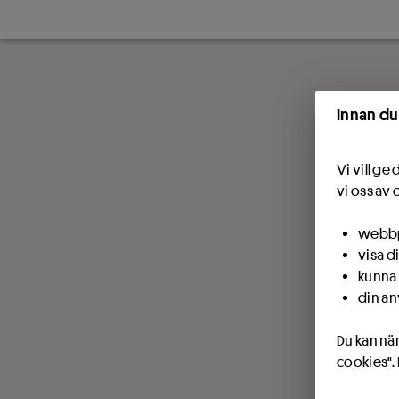
Innan du
Vi vill g
vi oss av 
webbpl
visa d
kunna 
din an
Du kan när
cookies".