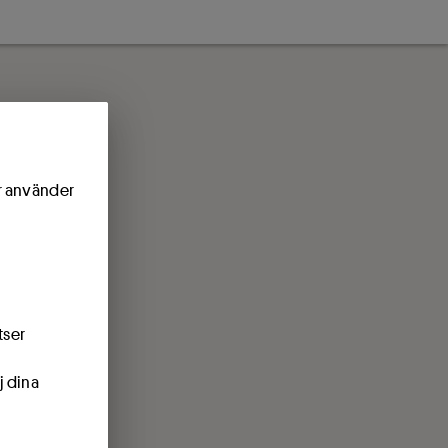
ör använder
tser
j dina