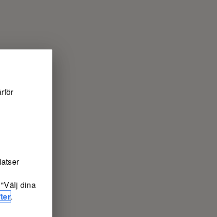
rför
latser
"Välj dina
ter
.