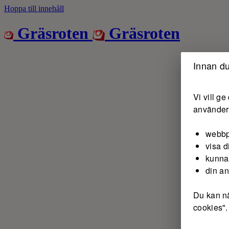
Hoppa till innehåll
Gräsroten
Gräsroten
Innan du
Vi vill g
använder 
webbp
visa d
kunna
din a
Du kan nä
cookies".