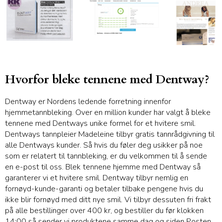
Hvorfor bleke tennene med Dentway?
Dentway er Nordens ledende forretning innenfor
hjemmetannbleking. Over en million kunder har valgt å bleke
tennene med Dentways unike formel for et hvitere smil.
Dentways tannpleier Madeleine tilbyr gratis tannrådgivning til
alle Dentways kunder. Så hvis du føler deg usikker på noe
som er relatert til tannbleking, er du velkommen til å sende
en e-post til oss. Blek tennene hjemme med Dentway så
garanterer vi et hvitere smil. Dentway tilbyr nemlig en
fornøyd-kunde-garanti og betaler tilbake pengene hvis du
ikke blir fornøyd med ditt nye smil. Vi tilbyr dessuten fri frakt
på alle bestillinger over 400 kr, og bestiller du før klokken
14:00 så sender vi produktene samme dag og siden Posten