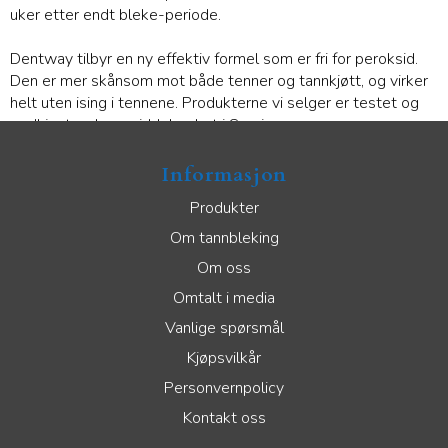
uker etter endt bleke-periode.
Dentway tilbyr en ny effektiv formel som er fri for peroksid.
Den er mer skånsom mot både tenner og tannkjøtt, og virker
helt uten ising i tennene. P
rodukterne vi selger er testet og
godkjent av legemiddelverket i Sverige.
Informasjon
Produkter
Om tannbleking
Om oss
Omtalt i media
Vanlige spørsmål
Kjøpsvilkår
Personvernpolicy
Kontakt oss