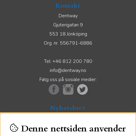
Kontakt
Dentway
Gjuterigatan 9
553 18 Jönköping
Org. nr. 556791-6886
Tel: +46 812 200 780
info@dentway.no
Følg oss på sosiale medier:
Nyhetsbrev
Meld deg inn på vårt nyhetsbrev for å motta våre
Denne nettsiden anvender
spesialtilbud.