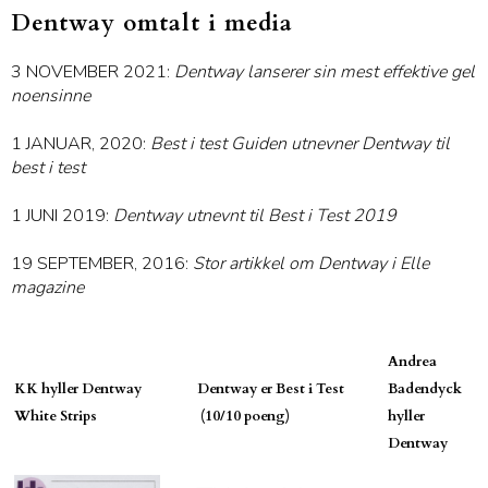
Dentway omtalt i media
3 NOVEMBER 2021:
Dentway lanserer sin mest effektive gel
noensinne
1 JANUAR, 2020:
Best i test Guiden utnevner Dentway til
best i test
1 JUNI 2019:
Dentway
utnevnt
til Best i Test 20
19
19 SEPTEMBER, 2016:
Stor artikkel om Dentway i Elle
magazine
Andrea
KK hyller Dentway
Dentway er Best i Test
Badendyck
White Strips
(10/10 poeng)
hyller
Dentway