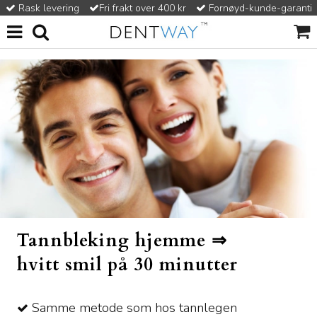
Rask levering
Fri frakt over 400 kr
Fornøyd-kunde-garanti
Tannbleking hjemme ⇒
hvitt smil på 30 minutter
Samme metode som hos tannlegen