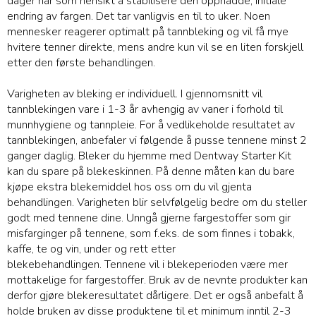
dager har som hensikt å stabilisere den oppnådde, initiale
endring av fargen. Det tar vanligvis en til to uker.
Noen
mennesker reagerer optimalt på tannbleking og vil få mye
hvitere tenner direkte, mens andre kun vil se en liten forskjell
etter den
første
behandlingen.
Varigheten av bleking er individuell. I gjennomsnitt vil
tannblekingen vare i 1-3 år avhengig av vaner i forhold til
munnhygiene og tannpleie. For å vedlikeholde resultatet av
tannblekingen, anbefaler vi følgende å pusse tennene minst 2
ganger daglig. Bleker du hjemme med Dentway Starter Kit
kan du spare på blekeskinnen. På denne måten kan du bare
kjøpe ekstra blekemiddel hos oss om du vil gjenta
behandlingen. Varigheten blir selvfølgelig bedre om du steller
godt med tennene dine. Unngå gjerne fargestoffer som gir
misfarginger på tennene, som f.eks. de som finnes i tobakk,
kaffe, te og vin, under og rett etter
blekebehandlingen.
Tennene vil i blekeperioden være mer
mottakelige for fargestoffer. Bruk av de nevnte produkter kan
derfor gjøre blekeresultatet dårligere. Det er også anbefalt å
holde bruken av disse produktene til et minimum inntil 2-3