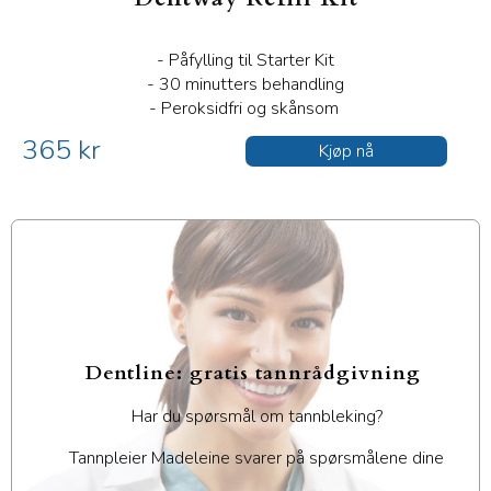
- Påfylling til Starter Kit
- 30 minutters behandling
- Peroksidfri og skånsom
365 kr
Kjøp nå
Dentline: gratis tannrådgivning
Har du spørsmål om tannbleking?
Tannpleier Madeleine svarer på spørsmålene dine